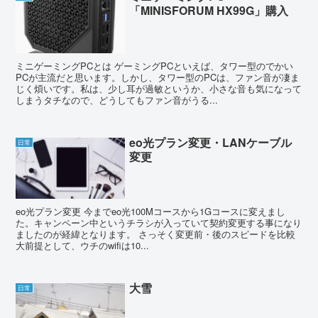
「MINISFORUM HX99G」購入
ミニゲーミングPCとは ゲーミングPCといえば、タワー型のでかい
PCが主流だと思います。しかし、タワー型のPCは、ファン音が凄ま
じく煩いです。私は、少し耳が過敏というか、小さな音も気になって
しまうタチなので、どうしてもファン音がうる...
eo光プラン変更・LANケーブル
日常
変更
eo光プラン変更 今までeo光100Mコースから1Gコースに変えまし
た。キャンペーン中というチラシが入っていて契約変更する事になり
ましたのが経緯となります。 さっそく変更前・後のスピードを比較
大前提として、ウチのwifiは10...
大雪
日常