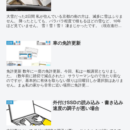
大雪だった2日間 私が住んでいる京都の南の方は、滅多に雪はふりま
せん。 降ったとしても、パラパラ程度で積もるほどの雪など、10年
ほど見ていません。 雪！雪！雪！ 凄まじかったです。（現在進行...
車の免許更新
日常
免許更新 数年に一度の免許更新。今回、私は一般講習となりまし
た。（数年前に踏切で減点された） サラリーマンなので当たり前な
のですが、基本的に有休を取らない限りは日曜日しか選択肢はありま
せん。まぁ私の家から非常に近い場所に免許更...
外付けSSDの読み込み・書き込み
日常
速度の調子が悪い場合