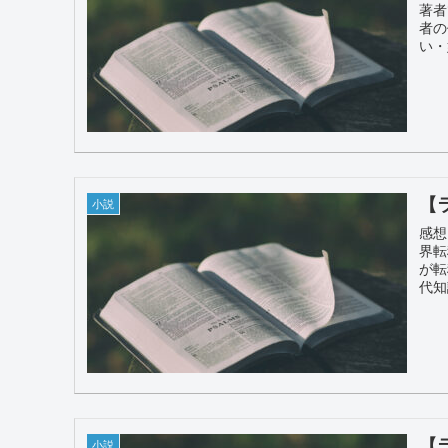
著者
者の
い・
【
小説
感想
界転
が転
代知
【
小説