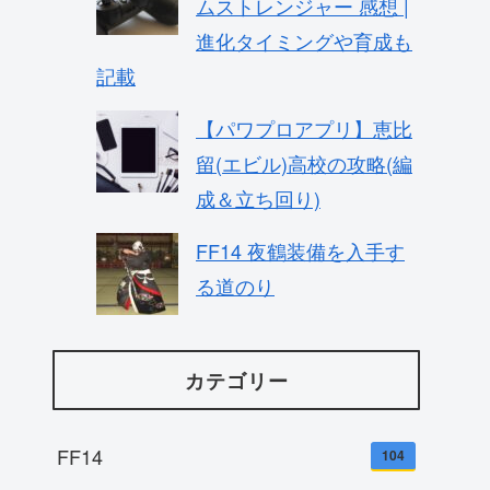
ムストレンジャー 感想 |
進化タイミングや育成も
記載
【パワプロアプリ】恵比
留(エビル)高校の攻略(編
成＆立ち回り)
FF14 夜鶴装備を入手す
る道のり
カテゴリー
FF14
104