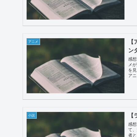
【
アニメ
ン
感想
メが
を見
アニ
【
小説
感想
て、
者と