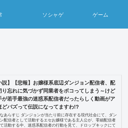
常
ソシャゲ
ゲーム
小説】【悲報】お嬢様系底辺ダンジョン配信者、配
切り忘れに気づかず同業者をボコってしまう～けど
手が若手最強の迷惑系配信者だったらしく動画がア
ほどバズって伝説になってますわ!?
なあらすじ ダンジョンが当たり前に存在する現代社会にて、ダン
ン配信者として活動するエセお嬢様である主人公が、零細配信者
て活動する中、迷惑系配信者の行動を見て、ドロップキックにて