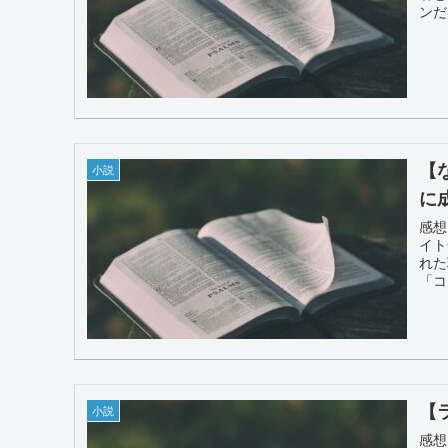
ンだ
【
小説
に
感想
イト
れた
「コ
【
小説
感想