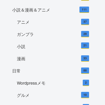
小説＆漫画＆アニメ
111
アニメ
37
ガンプラ
29
小説
21
漫画
33
日常
88
Wordpressメモ
2
グルメ
10