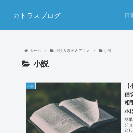
カトラスブログ
日
ホーム
小説＆漫画＆アニメ
小説
小説
【
小説
信
相
ホ
簡単
ジョ
とし