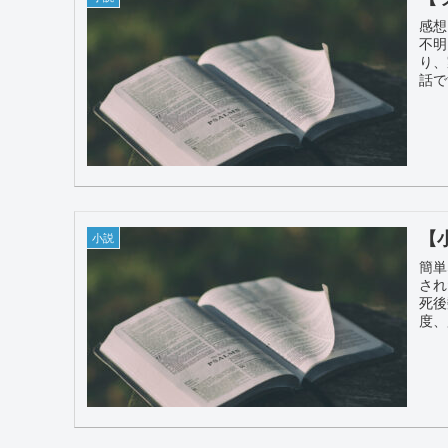
感想
不明
り、
話で
【
小説
簡単
され
死後
度、