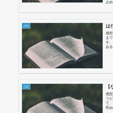
止め
は
小説
感想
まで
す。
ある
【
小説
感想
うだ
て、
死ぬ