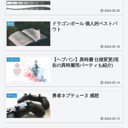
2024.05.22
ドラゴンボール 個人的ベストバ
漫画
ウト
2024.05.18
【ヘブバン】異時層 仕様変更(現
ヘブバン
在の異時層用パーティも紹介)
2024.05.14
勇者ネプテューヌ 感想
ゲーム
2024.05.10