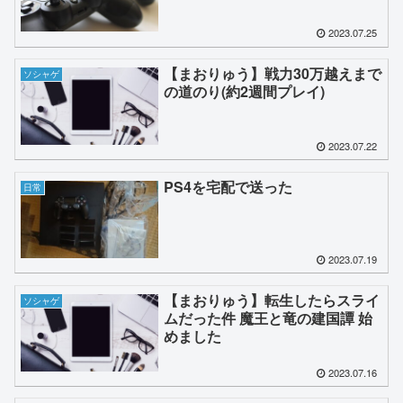
2023.07.25
【まおりゅう】戦力30万越えまで
ソシャゲ
の道のり(約2週間プレイ)
2023.07.22
PS4を宅配で送った
日常
2023.07.19
【まおりゅう】転生したらスライ
ソシャゲ
ムだった件 魔王と竜の建国譚 始
めました
2023.07.16