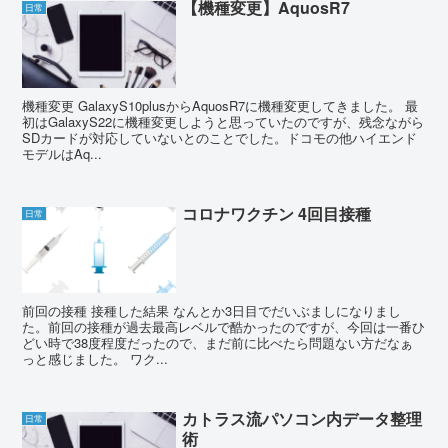
【機種変更】AquosR7
日常
機種変更 GalaxyS10plusからAquosR7に機種変更してきました。 最
初はGalaxyS22に機種変更しようと思っていたのですが、残念ながら
SDカードが対応していないとのことでした。ドコモの他ハイエンド
モデルはAq...
コロナワクチン 4回目接種
日常
前回の接種 接種した結果 なんとか3日目でだいぶましになりまし
た。前回の接種が過去最高レベルで酷かったのですが、今回は一番ひ
どい時で38度程度だったので、まだ前に比べたら問題ない方だなぁ
っと感じました。 ワク...
カトラス流パソコン内データ整理
日常
術