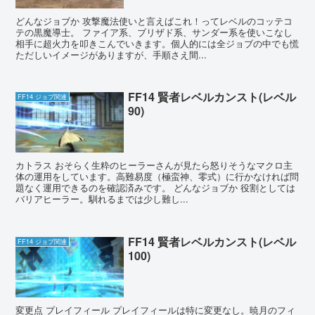
どんなジョブか 攻撃魔法使いと言えばこれ！ってレベルのコッテコ
テの黒魔導士。 ファイア系、ブリザド系、サンダー系を使いこなし
相手に超火力を叩きこんでいきます。個人的には全ジョブの中でも慌
ただしいイメージがありますが、手順さえ間...
FF14 賢者レベルカンスト(レベル
FF14 ジョブ関連
90)
カトラス おそらく生粋のヒーラーさんが見たら怒りそうなマクロ主
体の運用をしています。高難易度（極蛮神、零式）に行かなければ問
題なく運用できるのを確認済みです。 どんなジョブか 役割としては
バリアヒーラー。馴れるまでは少し難し...
FF14 賢者レベルカンスト(レベル
FF14 ジョブ関連
100)
変更点 プレイフィール プレイフィールは特に変更なし。暁月のフィ