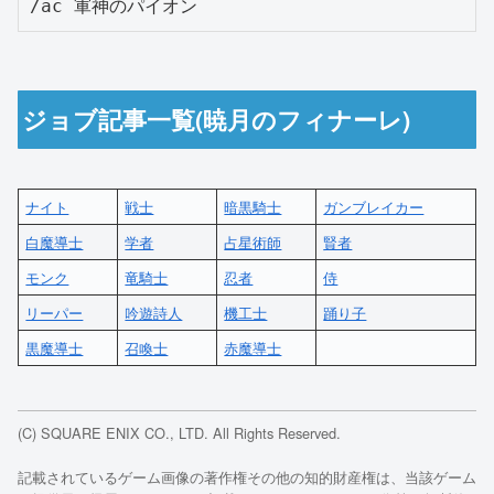
/ac 軍神のパイオン
ジョブ記事一覧(暁月のフィナーレ)
ナイト
戦士
暗黒騎士
ガンブレイカー
白魔導士
学者
占星術師
賢者
モンク
竜騎士
忍者
侍
リーパー
吟遊詩人
機工士
踊り子
黒魔導士
召喚士
赤魔導士
(C) SQUARE ENIX CO., LTD. All Rights Reserved.
記載されているゲーム画像の著作権その他の知的財産権は、当該ゲーム