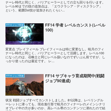
ナーレ時代と同じく、バリアヒーラーとしての立ち回りを行います。
レベル90までの技の追加点は、「エウクラシア・ディスクラシア」
という、範囲Dot技が追加されたくらい...
FF14 学者 レベルカンスト(レベル
FF14 ジョブ関連
100)
変更点 プレイフィール プレイフィールは特に変更なし。暁月のフィ
ナーレ時代と同じく、バリアヒーラーとして活躍します。レベル100
になったのは、召喚士と同じレベル扱いなのでずいぶん前ですが、し
っかり使ったのは最近です。 レ...
FF14 サブキャラ育成期間中(戦闘
FF14 ジョブ関連
ジョブ90達成)
状況 戦闘ジョブすべてカンストしました。81以降は、レベリングル
ーレットに潜っても、現在進行形で暁月のフィナーレのメインシナリ
オプレイ中の方が多いのか、高レベル帯のコンテンツに潜れたので結