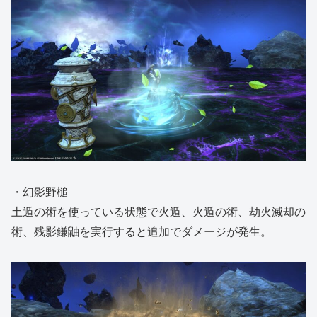
・幻影野槌
土遁の術を使っている状態で火遁、火遁の術、劫火滅却の
術、残影鎌鼬を実行すると追加でダメージが発生。