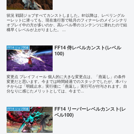
状況 戦闘ジョブすべてカンストしました。81以降は、レベリングル
ーレットに潜っても、現在進行形で暁月のフィナーレのメインシナリ
オプレイ中の方が多いのか、高レベル帯のコンテンツに潜れたので結
構早くレベルが上がりました。 ...
FF14 侍レベルカンスト(レベル
FF14 ジョブ関連
100)
変更点 プレイフィール 個人的に大きな変更点は、「燕返し」の条件
変更だと思います。今までは時間経過でのスタックでしたが、本パッ
チからは「明鏡止水」実行後に「燕返し」実行可が付与されます。自
分なりに感じたメリットとしては、今まで...
FF14 リーパーレベルカンスト(レ
FF14 ジョブ関連
ベル100)