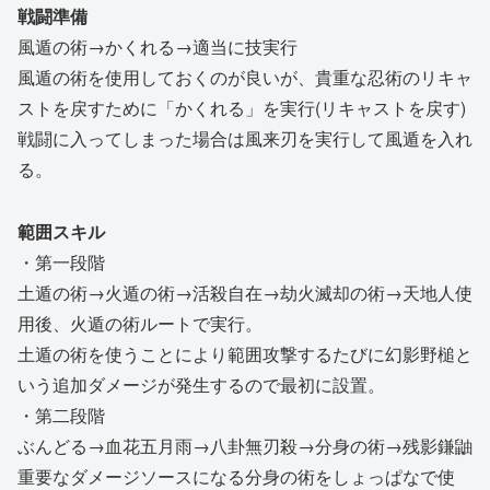
戦闘準備
風遁の術→かくれる→適当に技実行
風遁の術を使用しておくのが良いが、貴重な忍術のリキャ
ストを戻すために「かくれる」を実行(リキャストを戻す)
戦闘に入ってしまった場合は風来刃を実行して風遁を入れ
る。
範囲スキル
・第一段階
土遁の術→火遁の術→活殺自在→劫火滅却の術→天地人使
用後、火遁の術ルートで実行。
土遁の術を使うことにより範囲攻撃するたびに幻影野槌と
いう追加ダメージが発生するので最初に設置。
・第二段階
ぶんどる→血花五月雨→八卦無刃殺→分身の術→残影鎌鼬
重要なダメージソースになる分身の術をしょっぱなで使