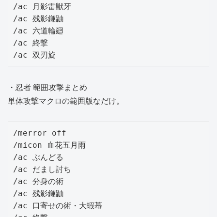
/ac 月影雷獣牙

/ac 残影鎌鼬

/ac 六道輪廻

/ac 終撃

/ac 双刃旋
・忍者 範囲攻撃まとめ
単体攻撃マクロの範囲版なだけ。
/merror off

/micon 血花五月雨

/ac ぶんどる

/ac だまし討ち

/ac 分身の術

/ac 残影鎌鼬

/ac 口寄せの術・大蝦蟇
