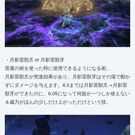
・月影雷獣爪 or 月影雷獣牙
雷遁の術を使った時に使用できるようになる術。
月影雷獣爪が突進効果があり、月影雷獣牙はその場で動か
ずにダメージを与えます。6.0までは月影雷獣爪→月影雷
獣牙ができたのに、6.05になって何故か一つしか使えない
＆威力がほんの少しだけ上がっただけという技。