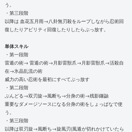
う。
・第三段階
以降は 血花五月雨→八卦無刃殺をループしながら忍術回
復したりアビリティ回復したりしたらぶっ放す。
単体スキル
・第一段階
雷遁の術→ 雷遁の術→月影雷獣爪→月影雷獣爪→活殺自
在→氷晶乱流の術
威力の高い忍術を最初にすべてぶっ放す
・第二段階
ぶんどる→双刃旋→風断ち→分身の術→残影鎌鼬
重要なダメージソースになる分身の術をしょっぱなで使
う。
・第三段階
以降は双刃旋→風断ち→旋風刃(風遁が切れかけていたら