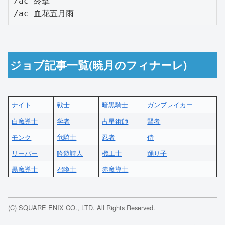
/ac 終撃

/ac 血花五月雨
ジョブ記事一覧(暁月のフィナーレ)
ナイト
戦士
暗黒騎士
ガンブレイカー
白魔導士
学者
占星術師
賢者
モンク
竜騎士
忍者
侍
リーパー
吟遊詩人
機工士
踊り子
黒魔導士
召喚士
赤魔導士
(C) SQUARE ENIX CO., LTD. All Rights Reserved.