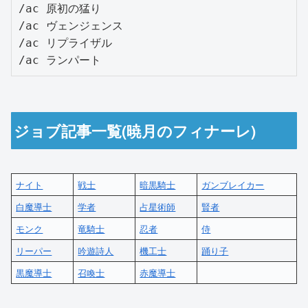
/ac 原初の猛り

/ac ヴェンジェンス

/ac リプライザル

/ac ランパート
ジョブ記事一覧(暁月のフィナーレ)
ナイト
戦士
暗黒騎士
ガンブレイカー
白魔導士
学者
占星術師
賢者
モンク
竜騎士
忍者
侍
リーパー
吟遊詩人
機工士
踊り子
黒魔導士
召喚士
赤魔導士