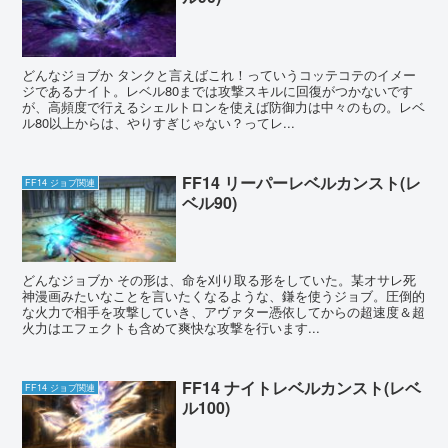
どんなジョブか タンクと言えばこれ！っていうコッテコテのイメー
ジであるナイト。レベル80までは攻撃スキルに回復がつかないです
が、高頻度で行えるシェルトロンを使えば防御力は中々のもの。レベ
ル80以上からは、やりすぎじゃない？ってレ...
FF14 リーパーレベルカンスト(レ
FF14 ジョブ関連
ベル90)
どんなジョブか その形は、命を刈り取る形をしていた。某オサレ死
神漫画みたいなことを言いたくなるような、鎌を使うジョブ。圧倒的
な火力で相手を攻撃していき、アヴァター憑依してからの超速度＆超
火力はエフェクトも含めて爽快な攻撃を行います...
FF14 ナイトレベルカンスト(レベ
FF14 ジョブ関連
ル100)