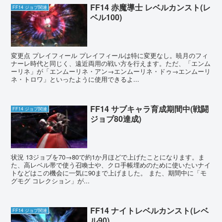
FF14 赤魔導士 レベルカンスト(レ
FF14 ジョブ関連
ベル100)
変更点 プレイフィール プレイフィールは特に変更なし。暁月のフィ
ナーレ時代と同じく、遠近両用の戦い方を行えます。ただ、「エンム
ーリネ」が「エンムーリネ・アン→エンムーリネ・ドゥ→エンムーリ
ネ・トロワ」といったように使用できるよ...
FF14 サブキャラ育成期間中(戦闘
FF14 ジョブ関連
ジョブ80達成)
状況 13ジョブを70→80で約1か月ほどで上げたことになります。ま
た、高レベル帯で使う召喚士や、クロ手帳埋めのために使いたいナイ
トなどはこの機会に一気に90まで上げました。 また、期間中に「モ
グモグ コレクション」が...
FF14 ナイトレベルカンスト(レベ
FF14 ジョブ関連
ル90)