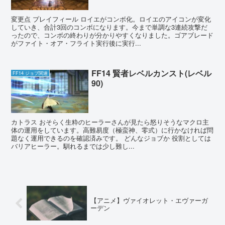
変更点 プレイフィール ロイエがコンボ化。ロイエのアイコンが変化
していき、合計3回のコンボになります。今まで単調な3連続攻撃だ
ったので、コンボの終わりが分かりやすくなりました。ゴアブレード
がファイト・オア・フライト実行後に実行...
FF14 賢者レベルカンスト(レベル
FF14 ジョブ関連
90)
カトラス おそらく生粋のヒーラーさんが見たら怒りそうなマクロ主
体の運用をしています。高難易度（極蛮神、零式）に行かなければ問
題なく運用できるのを確認済みです。 どんなジョブか 役割としては
バリアヒーラー。馴れるまでは少し難し...
【アニメ】ヴァイオレット・エヴァーガ
ーデン