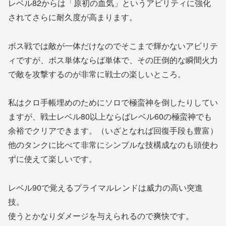
レベル82からは「原初の血気」というアビリティに強化
されてさらに耐久度が高まります。
ボス戦では敵が一体だけなのでそこまで輝かないアビリテ
ィですが、ボス単体ならば単体で、その圧倒的な瞬間火力
で敵を攻撃するのが非常に戦士の楽しいところ。
私はクロ手帳埋めのためにソロで極蛮神を倒したりしてい
ますが、戦士レベル80以上ならばレベル60の極蛮神でも
余裕でクリアできます。（いざとなれば回復手段も豊富）
他のタンクに比べて非常にシンプルな技構成なのも頭使わ
ずに使えて楽しいです。
レベル90で覚えるプライマルレンドは威力の高い突進
技。
使うとかなりダメージを与えられるので爽快です。