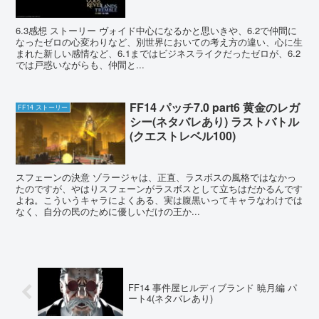
6.3感想 ストーリー ヴォイド中心になるかと思いきや、6.2で仲間に
なったゼロの心変わりなど、別世界においての考え方の違い、心に生
まれた新しい感情など、6.1まではビジネスライクだったゼロが、6.2
では戸惑いながらも、仲間と...
FF14 パッチ7.0 part6 黄金のレガ
FF14 ストーリー
シー(ネタバレあり) ラストバトル
(クエストレベル100)
スフェーンの決意 ゾラージャは、正直、ラスボスの風格ではなかっ
たのですが、やはりスフェーンがラスボスとして立ちはだかるんです
よね。こういうキャラによくある、実は腹黒いってキャラなわけでは
なく、自分の民のために優しいだけの王か...
FF14 事件屋ヒルディブランド 暁月編 パ
ート4(ネタバレあり)