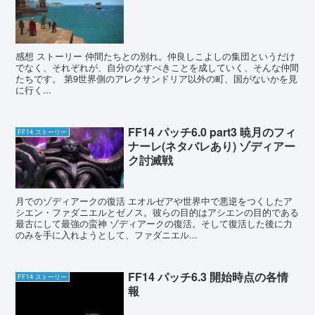
感想 ストーリー 仲間たちとの別れ。仲良しこよしの集団というだけ
でなく、それぞれが、自分のなすべきことを成していく、そんな仲間
たちです。 第9世界側のアレクサンドリア以外の町、国がないかを見
に行く...
FF14 パッチ6.0 part3 暁月のフィ
FF14 ストーリー
ナーレ(ネタバレあり) ゾディアー
ク討滅戦
月でのゾディアークの復活 エオルゼアや世界中で悪逆をつくしたア
シエン・ファダニエルとゼノス。彼らの目的はアシエンの目的である
最古にして最強の蛮神 ゾディアークの復活。そして復活した後に力
のみを手に入れようとして、ファダニエル...
FF14 パッチ6.3 開始時点の各情
FF14 ストーリー
報