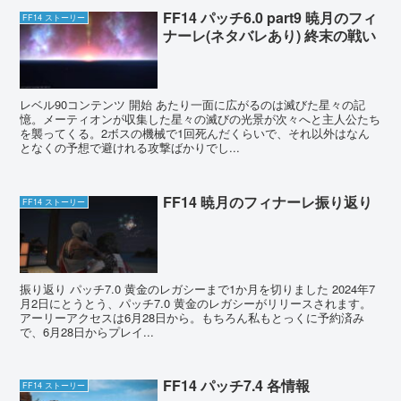
FF14 パッチ6.0 part9 暁月のフィ
FF14 ストーリー
ナーレ(ネタバレあり) 終末の戦い
レベル90コンテンツ 開始 あたり一面に広がるのは滅びた星々の記
憶。メーティオンが収集した星々の滅びの光景が次々へと主人公たち
を襲ってくる。2ボスの機械で1回死んだくらいで、それ以外はなん
となくの予想で避けれる攻撃ばかりでし...
FF14 暁月のフィナーレ振り返り
FF14 ストーリー
振り返り パッチ7.0 黄金のレガシーまで1か月を切りました 2024年7
月2日にとうとう、パッチ7.0 黄金のレガシーがリリースされます。
アーリーアクセスは6月28日から。もちろん私もとっくに予約済み
で、6月28日からプレイ...
FF14 パッチ7.4 各情報
FF14 ストーリー