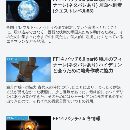
ナーレ(ネタバレあり) 月面へ到着
(クエストレベル83)
帝国 ガレマルドへ とうとう今まで敵対していた帝国へと行くこと
に。殴り込みではなく、困難な状態の帝国人たちを助けるために。そ
のために集まった今までの仲間たち。個人的に応援したくなっている
エネマランなども登場。 ...
FF14 パッチ6.0 part6 暁月のフィ
FF14 ストーリー
ナーレ(ネタバレあり) ハイデリン
と会うために箱舟作成に協力
箱舟作成への協力 古代人の時代に行ったことにより、まったく解決
方法が見えなかった状態に、少し進展があった。最終的にはハイデリ
ンにあう必要ができた。そのためにはシャーレアンに強力する必要が
出てきたので、それぞれの得意分野でいつもの雑用...
FF14 パッチ7.5 各情報
FF14 ストーリー