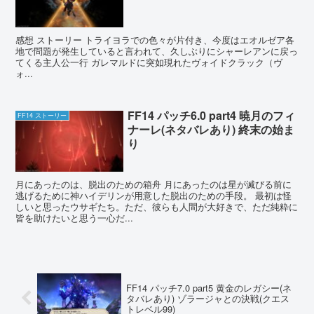
感想 ストーリー トライヨラでの色々が片付き、今度はエオルゼア各
地で問題が発生していると言われて、久しぶりにシャーレアンに戻っ
てくる主人公一行 ガレマルドに突如現れたヴォイドクラック（ヴ
ォ...
FF14 パッチ6.0 part4 暁月のフィ
FF14 ストーリー
ナーレ(ネタバレあり) 終末の始ま
り
月にあったのは、脱出のための箱舟 月にあったのは星が滅びる前に
逃げるために神ハイデリンが用意した脱出のための手段。 最初は怪
しいと思ったウサギたち。ただ、彼らも人間が大好きで、ただ純粋に
皆を助けたいと思う一心だ...
FF14 パッチ7.0 part5 黄金のレガシー(ネ
タバレあり) ゾラージャとの決戦(クエス
トレベル99)