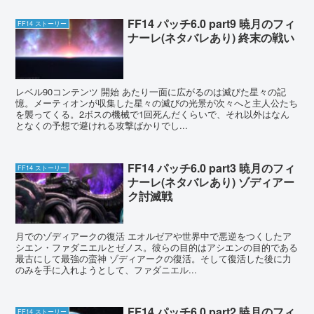
FF14 パッチ6.0 part9 暁月のフィ
FF14 ストーリー
ナーレ(ネタバレあり) 終末の戦い
レベル90コンテンツ 開始 あたり一面に広がるのは滅びた星々の記
憶。メーティオンが収集した星々の滅びの光景が次々へと主人公たち
を襲ってくる。2ボスの機械で1回死んだくらいで、それ以外はなん
となくの予想で避けれる攻撃ばかりでし...
FF14 パッチ6.0 part3 暁月のフィ
FF14 ストーリー
ナーレ(ネタバレあり) ゾディアー
ク討滅戦
月でのゾディアークの復活 エオルゼアや世界中で悪逆をつくしたア
シエン・ファダニエルとゼノス。彼らの目的はアシエンの目的である
最古にして最強の蛮神 ゾディアークの復活。そして復活した後に力
のみを手に入れようとして、ファダニエル...
FF14 パッチ6.0 part2 暁月のフィ
FF14 ストーリー