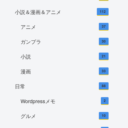
小説＆漫画＆アニメ
112
アニメ
37
ガンプラ
30
小説
21
漫画
33
日常
88
Wordpressメモ
2
グルメ
10