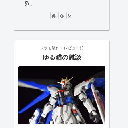
猫。
プラモ製作・レビュー館
ゆる猫の雑談