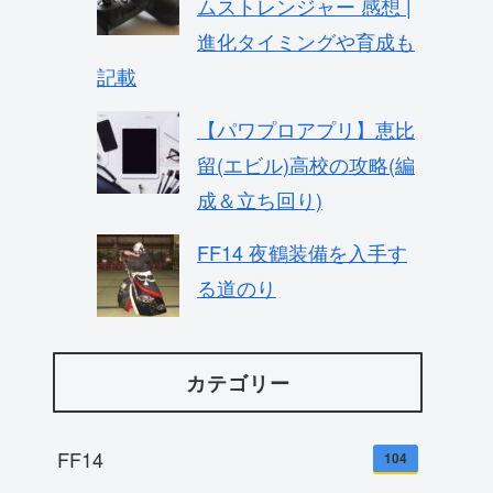
ムストレンジャー 感想 |
進化タイミングや育成も
記載
【パワプロアプリ】恵比
留(エビル)高校の攻略(編
成＆立ち回り)
FF14 夜鶴装備を入手す
る道のり
カテゴリー
FF14
104