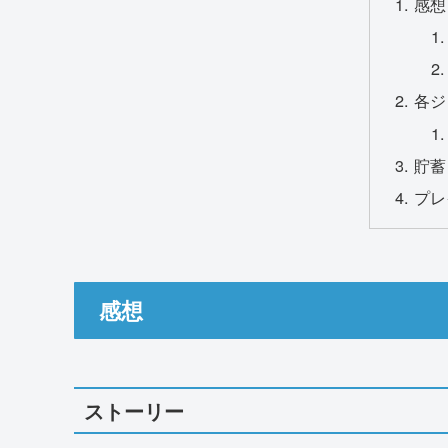
感想
各ジ
貯蓄
プレ
感想
ストーリー