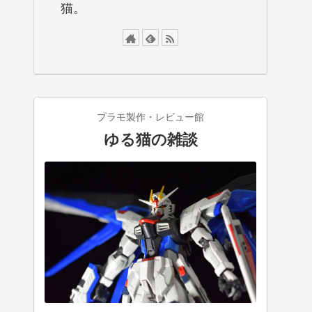
猫。
プラモ製作・レビュー館
ゆる猫の雑談