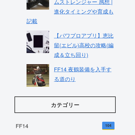
ムストレンジャー 感想 |
進化タイミングや育成も
記載
【パワプロアプリ】恵比
留(エビル)高校の攻略(編
成＆立ち回り)
FF14 夜鶴装備を入手す
る道のり
カテゴリー
FF14
104