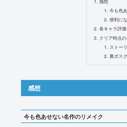
感想
今も色
便利に
各キャラ評価
クリア時点の
ストー
裏ボス
感想
今も色あせない名作のリメイク