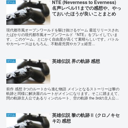
NTE (Neverness to Everness)
ゲーム
名声レベル11までの感想や、やっ
ておいたほうが良いことまとめ
現代都市風オープンワールドを駆け抜けるゲーム 最近リリースされ
たばかりの現代都市風オープンワールド『NTE』をプレイしていま
す。 このゲーム、とにかく自由度が高くて素晴らしいです。バトル
やカーレースはもちろん、不動産売買やカフェ経営...
英雄伝説 界の軌跡 感想
ゲーム
前作 感想 3つのルートから進む物語 メインとなるストーリーは黎の
軌跡と同様に解決屋のルートがメインになります。そこに踏まえて、
閃の軌跡主人公であるリィンのルート、空の軌跡 the 3rdの主人公...
英雄伝説 黎の軌跡Ⅱ (クロノキセ
ゲーム
キ2) 感想