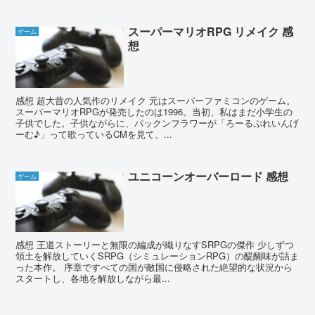
スーパーマリオRPG リメイク 感
ゲーム
想
感想 超大昔の人気作のリメイク 元はスーパーファミコンのゲーム。
スーパーマリオRPGが発売したのは1996。当初、私はまだ小学生の
子供でした。子供ながらに、パックンフラワーが「ろーるぷれいんげ
ーむ♪」って歌っているCMを見て、...
ユニコーンオーバーロード 感想
ゲーム
感想 王道ストーリーと無限の編成が織りなすSRPGの傑作 少しずつ
領土を解放していくSRPG（シミュレーションRPG）の醍醐味が詰ま
った本作。 序章ですべての国が敵国に侵略された絶望的な状況から
スタートし、各地を解放しながら最...