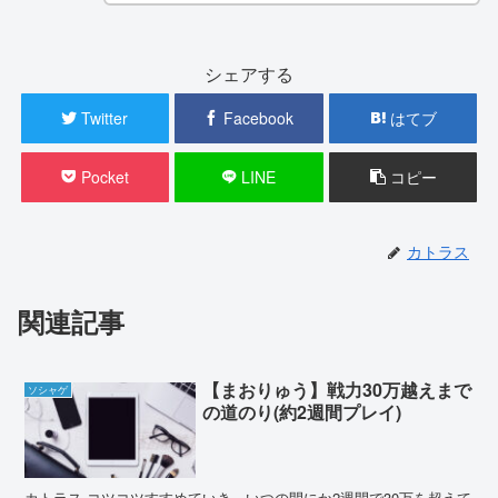
シェアする
Twitter
Facebook
はてブ
Pocket
LINE
コピー
カトラス
関連記事
【まおりゅう】戦力30万越えまで
ソシャゲ
の道のり(約2週間プレイ)
カトラス コツコツすすめていき、いつの間にか2週間で30万を超えて