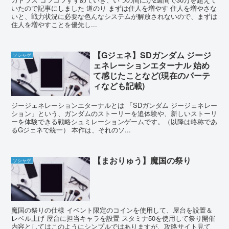
いたので記事にしました 道のり まずは住人を増やす 住人を増やさな
いと、戦力状況に必要な色んなシステムが解放されないので、まずは
住人を増やすことを優先し...
【Gジェネ】SDガンダム ジージ
ソシャゲ
ェネレーションエターナル 始め
て感じたことなど(現在のパーテ
ィなども記載)
ジージェネレーションエターナルとは 「SDガンダム ジージェネレー
ション」という、ガンダムのストーリーを追体験や、新しいストーリ
ーを体験できる戦略シュミレーションゲームです。（以降は略称であ
るGジェネで統一） 本作は、それのソ...
【まおりゅう】魔国の祭り
ソシャゲ
魔国の祭りの仕様 イベント限定のコインを使用して、屋台を設置＆
レベル上げ 屋台に担当キャラを設置 スタミナ50を使用して祭り開催
内容としてはこのようにシンプルではありますが、攻略サイト見て