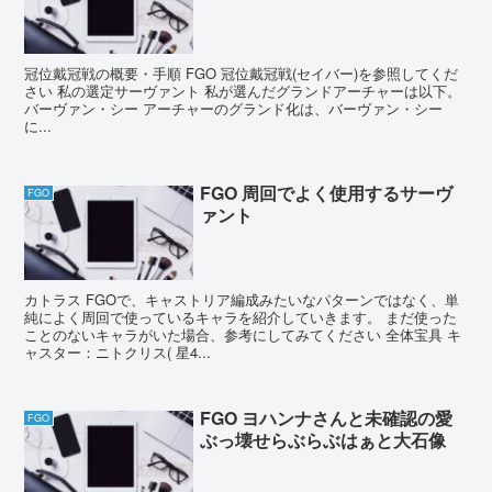
冠位戴冠戦の概要・手順 FGO 冠位戴冠戦(セイバー)を参照してくだ
さい 私の選定サーヴァント 私が選んだグランドアーチャーは以下。
バーヴァン・シー アーチャーのグランド化は、バーヴァン・シー
に...
FGO 周回でよく使用するサーヴ
FGO
ァント
カトラス FGOで、キャストリア編成みたいなパターンではなく、単
純によく周回で使っているキャラを紹介していきます。 まだ使った
ことのないキャラがいた場合、参考にしてみてください 全体宝具 キ
ャスター：ニトクリス( 星4...
FGO ヨハンナさんと未確認の愛
FGO
ぶっ壊せらぶらぶはぁと大石像