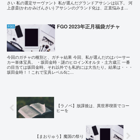
さい 私の選定サーヴァント 私が選んだグランドアサシンは以下。 河
上彦斎(かわかみげんさい) アサシンのグランド化は、正直悩みま...
FGO 2023年正月福袋ガチャ
FGO
今回のガチャの種別と、ガチャ結果 今回、私が選んだのはバーサー
カー単体宝具。 ・坂田金時・謎のヒロインXオルタ・土方歳三 一番
の目当ては坂田金時。それ以外でも私的には大当たり。結果は・・・
坂田金時！！これで宝具レベル5に...
【ラノベ】放課後は、異世界喫茶でコー
ヒーを
【まおりゅう】魔国の祭り