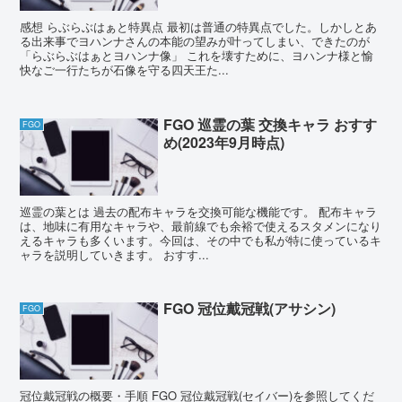
感想 らぶらぶはぁと特異点 最初は普通の特異点でした。しかしとあ
る出来事でヨハンナさんの本能の望みが叶ってしまい、できたのが
「らぶらぶはぁとヨハンナ像」 これを壊すために、ヨハンナ様と愉
快なご一行たちが石像を守る四天王た...
FGO 巡霊の葉 交換キャラ おすす
FGO
め(2023年9月時点)
巡霊の葉とは 過去の配布キャラを交換可能な機能です。 配布キャラ
は、地味に有用なキャラや、最前線でも余裕で使えるスタメンになり
えるキャラも多くいます。今回は、その中でも私が特に使っているキ
ャラを説明していきます。 おすす...
FGO 冠位戴冠戦(アサシン)
FGO
冠位戴冠戦の概要・手順 FGO 冠位戴冠戦(セイバー)を参照してくだ