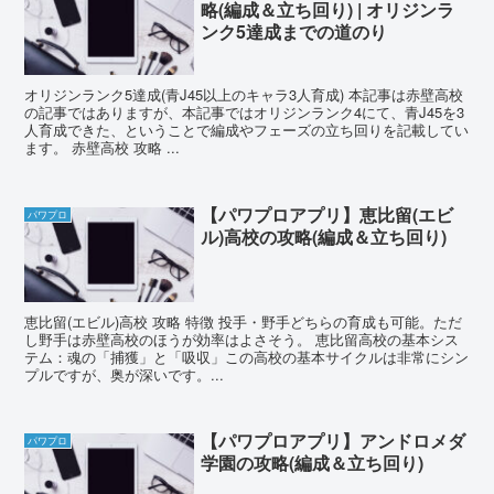
略(編成＆立ち回り) | オリジンラ
ンク5達成までの道のり
オリジンランク5達成(青J45以上のキャラ3人育成) 本記事は赤壁高校
の記事ではありますが、本記事ではオリジンランク4にて、青J45を3
人育成できた、ということで編成やフェーズの立ち回りを記載してい
ます。 赤壁高校 攻略 ...
【パワプロアプリ】恵比留(エビ
パワプロ
ル)高校の攻略(編成＆立ち回り)
恵比留(エビル)高校 攻略 特徴 投手・野手どちらの育成も可能。ただ
し野手は赤壁高校のほうが効率はよさそう。 恵比留高校の基本シス
テム：魂の「捕獲」と「吸収」この高校の基本サイクルは非常にシン
プルですが、奥が深いです。...
【パワプロアプリ】アンドロメダ
パワプロ
学園の攻略(編成＆立ち回り)