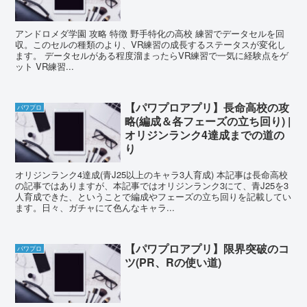
アンドロメダ学園 攻略 特徴 野手特化の高校 練習でデータセルを回
収。このセルの種類のより、VR練習の成長するステータスが変化し
ます。 データセルがある程度溜まったらVR練習で一気に経験点をゲ
ット VR練習...
【パワプロアプリ】長命高校の攻
パワプロ
略(編成＆各フェーズの立ち回り) |
オリジンランク4達成までの道の
り
オリジンランク4達成(青J25以上のキャラ3人育成) 本記事は長命高校
の記事ではありますが、本記事ではオリジンランク3にて、青J25を3
人育成できた、ということで編成やフェーズの立ち回りを記載してい
ます。日々、ガチャにて色んなキャラ...
【パワプロアプリ】限界突破のコ
パワプロ
ツ(PR、Rの使い道)