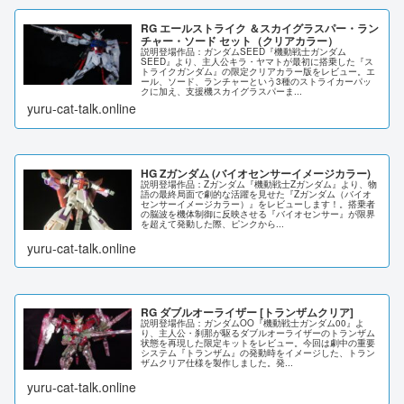
RG エールストライク ＆スカイグラスパー・ラン
チャー・ソード セット（クリアカラー）
説明登場作品：ガンダムSEED『機動戦士ガンダム
SEED』より、主人公キラ・ヤマトが最初に搭乗した『ス
トライクガンダム』の限定クリアカラー版をレビュー。エ
ール、ソード、ランチャーという3種のストライカーパッ
クに加え、支援機スカイグラスパーま...
yuru-cat-talk.online
HG Zガンダム (バイオセンサーイメージカラー)
説明登場作品：Zガンダム『機動戦士Zガンダム』より、物
語の最終局面で劇的な活躍を見せた『Zガンダム（バイオ
センサーイメージカラー）』をレビューします！。搭乗者
の脳波を機体制御に反映させる『バイオセンサー』が限界
を超えて発動した際、ピンクから...
yuru-cat-talk.online
RG ダブルオーライザー [トランザムクリア]
説明登場作品：ガンダムOO『機動戦士ガンダム00』よ
り、主人公・刹那が駆るダブルオーライザーのトランザム
状態を再現した限定キットをレビュー。今回は劇中の重要
システム『トランザム』の発動時をイメージした、トラン
ザムクリア仕様を製作しました。発...
yuru-cat-talk.online