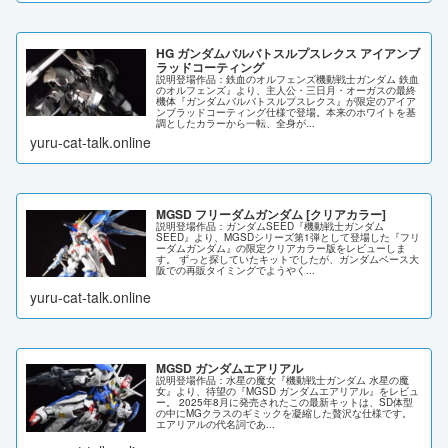
HG ガンダムバルバトスルプスレクス アイアンブ
ラッドコーティング
説明登場作品：鉄血のオルフェンズ機動戦士ガンダム 鉄血
のオルフェンズ』より、主人公・三日月・オーガスの最終
機体『ガンダムバルバトスルプスレクス』が限定のアイア
ンブラッドコーティング仕様で登場。本来のホワイトを基
調としたカラーから一転、全身が...
yuru-cat-talk.online
MGSD フリーダムガンダム [クリアカラー]
説明登場作品：ガンダムSEED『機動戦士ガンダム
SEED』より、MGSDシリーズ第1弾として登場した『フリ
ーダムガンダム』の限定クリアカラー版をレビューしま
す。 ずっと探していたキットでしたが、ガンダムベース大
阪での再販タイミングでようやく...
yuru-cat-talk.online
MGSD ガンダムエアリアル
説明登場作品：水星の魔女『機動戦士ガンダム 水星の魔
女』より、待望の『MGSD ガンダムエアリアル』をレビュ
ー。 2025年8月に発売されたこの最新キットは、SD体型
の中にMGクラスのギミックを凝縮した贅沢な仕様です。
エアリアルの代名詞であ...