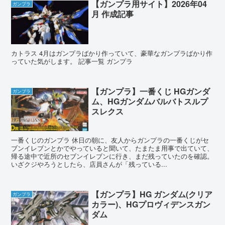
【ガンプラ用サイト】2026年04
ガンプラ
月 作成記事
カトラス 4月はガンプラばかり作っていて、豪華なガンプラばかり作
っていた気がします。 記事一覧 ガンプラ
【ガンプラ】一番くじ HGガンダ
ガンプラ
ム、HGガンダムバルバトスルプ
スレクス
一番くじのガンプラ 休日の朝に、友人からガンプラの一番くじがセ
ブンイレブンとかでやっていると聞いて、たまたま用事で出ていて、
帰る途中で近所のセブンイレブンに行き、まだ残っていたのを確認。
いざクジやろうとしたら、店員さんが「残っている...
【ガンプラ】HG ガンダム(クリア
ガンプラ
カラー)、HGプロヴィデンスガン
ダム