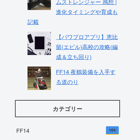
ムストレンジャー 感想 |
進化タイミングや育成も
記載
【パワプロアプリ】恵比
留(エビル)高校の攻略(編
成＆立ち回り)
FF14 夜鶴装備を入手す
る道のり
カテゴリー
FF14
104