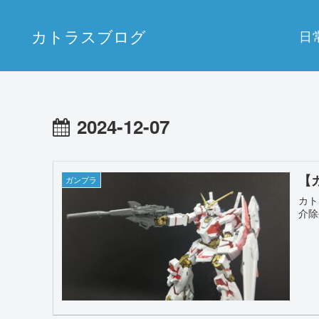
カトラスブログ
日
2024-12-07
【
ガンプラ
カト
介除