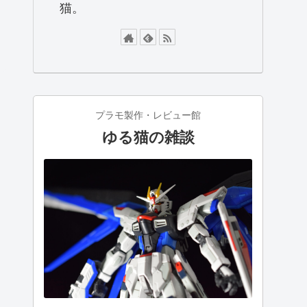
猫。
プラモ製作・レビュー館
ゆる猫の雑談