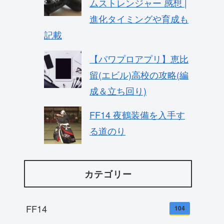
ムストレンジャー 感想 |
進化タイミングや育成も
記載
【パワプロアプリ】恵比
留(エビル)高校の攻略(編
成＆立ち回り)
FF14 夜鶴装備を入手す
る道のり
カテゴリー
FF14
104