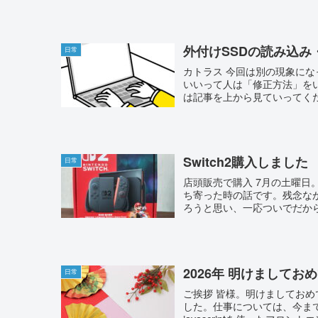
外付けSSDの読み込み
日常
カトラス 今回は別の現象に
いいって人は「修正方法」を
は記事を上から見ていってくださ
Switch2購入しました
日常
店頭販売で購入 7月の土曜
ち寄った時の話です。残念な
ろうと思い、一応ついでだから
2026年 明けまして
日常
ご挨拶 皆様。明けましてお
した。仕事については、今まで私