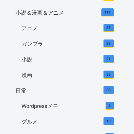
小説＆漫画＆アニメ
111
アニメ
37
ガンプラ
29
小説
21
漫画
33
日常
88
Wordpressメモ
2
グルメ
10