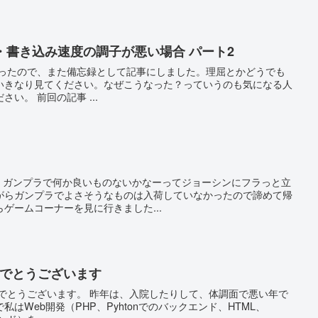
・書き込み速度の調子が悪い場合 パート2
なったので、また備忘録として記事にしました。理屈とかどうでも
いきなり見てください。なぜこうなった？っていうのも気になる人
い。 前回の記事 ...
日。ガンプラで何か良いものないかなーってジョーシンにフラっと立
がらガンプラでよさそうなものは入荷していなかったので諦めて帰
ゲームコーナーを見に行きました...
おめでとうございます
めでとうございます。 昨年は、入院したりして、体調面で悪い年で
はWeb開発（PHP、Pyhtonでのバックエンド、HTML、