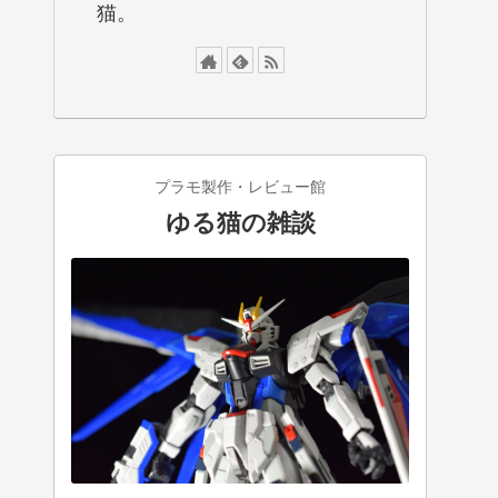
猫。
プラモ製作・レビュー館
ゆる猫の雑談