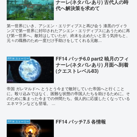
ナーレ(ネタバレあり) 古代人の時
代へ解決策を求めて
第一世界にいき、アシエン・エリディブスと再び会う 漆黒のヴィラ
ンズで第一世界に封印されたアシエン・エリディブスにあうために再
び第一世界へ。敵対はしていたが、終末を止めたいと言う気持ちと、
元々の職務のため一度だけ手助けをしてくれる元敵...
FF14 パッチ6.0 part2 暁月のフィ
FF14 ストーリー
ナーレ(ネタバレあり) 月面へ到着
(クエストレベル83)
帝国 ガレマルドへ とうとう今まで敵対していた帝国へと行くこと
に。殴り込みではなく、困難な状態の帝国人たちを助けるために。そ
のために集まった今までの仲間たち。個人的に応援したくなっている
エネマランなども登場。 ...
FF14 パッチ7.5 各情報
FF14 ストーリー