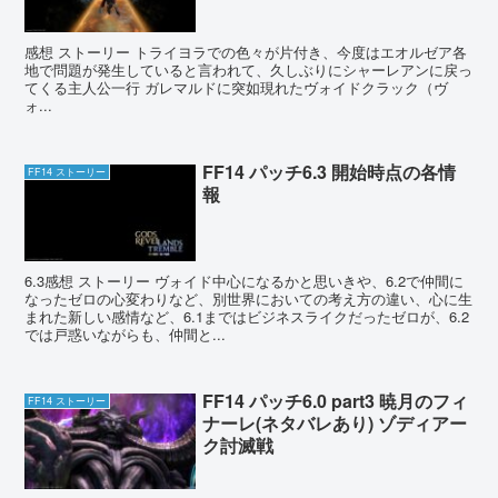
感想 ストーリー トライヨラでの色々が片付き、今度はエオルゼア各
地で問題が発生していると言われて、久しぶりにシャーレアンに戻っ
てくる主人公一行 ガレマルドに突如現れたヴォイドクラック（ヴ
ォ...
FF14 パッチ6.3 開始時点の各情
FF14 ストーリー
報
6.3感想 ストーリー ヴォイド中心になるかと思いきや、6.2で仲間に
なったゼロの心変わりなど、別世界においての考え方の違い、心に生
まれた新しい感情など、6.1まではビジネスライクだったゼロが、6.2
では戸惑いながらも、仲間と...
FF14 パッチ6.0 part3 暁月のフィ
FF14 ストーリー
ナーレ(ネタバレあり) ゾディアー
ク討滅戦