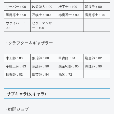
リーパー：90
吟遊詩人：90
機工士：100
踊り子：90
黒魔導士：90
召喚士：100
赤魔導士：90
青魔導士：70
ヴァイパー：
ピクトマンサ
99
ー：100
・クラフター＆ギャザラー
木工師：83
鍛冶師：80
甲冑師：84
彫金師：82
革細工師：83
裁縫師：90
錬金術師：90
調理師：90
採掘師：82
園芸師：84
漁師：72
サブキャラ(女キャラ)
・戦闘ジョブ