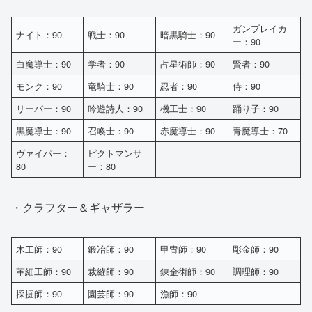
ガンブレイカ
ナイト：90
戦士：90
暗黒騎士：90
ー：90
白魔導士：90
学者：90
占星術師：90
賢者：90
モンク：90
竜騎士：90
忍者：90
侍：90
リーパー：90
吟遊詩人：90
機工士：90
踊り子：90
黒魔導士：90
召喚士：90
赤魔導士：90
青魔導士：70
ヴァイパー：
ピクトマンサ
80
ー：80
・クラフター＆ギャザラー
木工師：90
鍛冶師：90
甲冑師：90
彫金師：90
革細工師：90
裁縫師：90
錬金術師：90
調理師：90
採掘師：90
園芸師：90
漁師：90