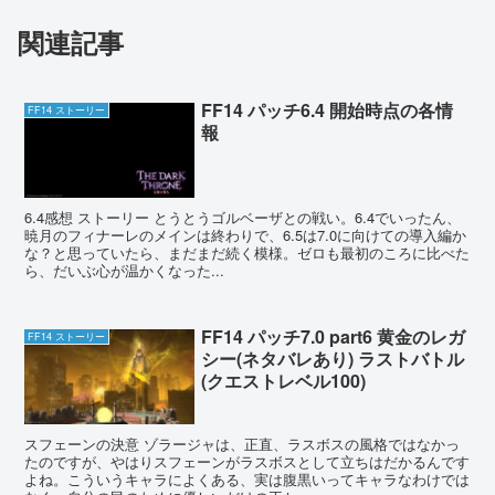
関連記事
FF14 パッチ6.4 開始時点の各情
FF14 ストーリー
報
6.4感想 ストーリー とうとうゴルベーザとの戦い。6.4でいったん、
暁月のフィナーレのメインは終わりで、6.5は7.0に向けての導入編か
な？と思っていたら、まだまだ続く模様。ゼロも最初のころに比べた
ら、だいぶ心が温かくなった...
FF14 パッチ7.0 part6 黄金のレガ
FF14 ストーリー
シー(ネタバレあり) ラストバトル
(クエストレベル100)
スフェーンの決意 ゾラージャは、正直、ラスボスの風格ではなかっ
たのですが、やはりスフェーンがラスボスとして立ちはだかるんです
よね。こういうキャラによくある、実は腹黒いってキャラなわけでは