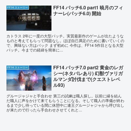
FF14 パッチ6.0 part1 暁月のフィ
FF14 ストーリー
ナーレ(パッチ6.0) 開始
カトラス 2年に一度の大型パッチ。実質最新作のゲームが出たような
ものと考えてもらって問題なし。ほぼ自己満足のために書いていくの
で、興味ない方はバック まず初めに 今作は、FF14 5作目となる大型
パッチ。今までの経緯を簡単に...
FF14 パッチ7.0 part2 黄金のレガ
FF14 ストーリー
シー(ネタバレあり) 幻獣ヴァリガ
ルマンダ討伐まで(クエストレベ
ル93)
グルージャジャと手合わせ 第三の試練は職人探し。以前に縁を結ん
だ職人に声をかけて来てもらうことになる。そして職人の準備が終わ
るまで少し待っている間に休憩中に連王グルージャジャから呼び出し
が来たので行ったら手合わせさせてくれと...