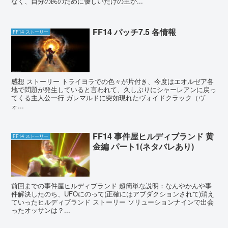
なく、自分の民のために優しいだけの王か...
FF14 パッチ7.5 各情報
FF14 ストーリー
感想 ストーリー トライヨラでの色々が片付き、今度はエオルゼア各
地で問題が発生していると言われて、久しぶりにシャーレアンに戻っ
てくる主人公一行 ガレマルドに突如現れたヴォイドクラック（ヴ
ォ...
FF14 事件屋ヒルディブランド 黄
FF14 ストーリー
金編 パート1(ネタバレあり)
前回までの事件屋ヒルディブランド 超簡単な説明：なんやかんや事
件解決したのち、UFOにのって(正確にはアブダクションされて)消え
ていったヒルディブランド ストーリー ソリューションナインで出会
ったオッサンは？...