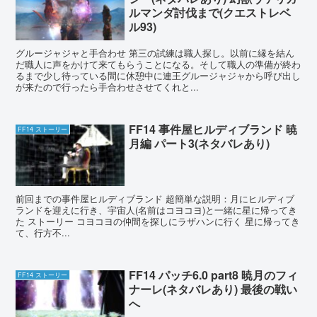
ルマンダ討伐まで(クエストレベ
ル93)
グルージャジャと手合わせ 第三の試練は職人探し。以前に縁を結ん
だ職人に声をかけて来てもらうことになる。そして職人の準備が終わ
るまで少し待っている間に休憩中に連王グルージャジャから呼び出し
が来たので行ったら手合わせさせてくれと...
FF14 事件屋ヒルディブランド 暁
FF14 ストーリー
月編 パート3(ネタバレあり)
前回までの事件屋ヒルディブランド 超簡単な説明：月にヒルディブ
ランドを迎えに行き、宇宙人(名前はコヨコヨ)と一緒に星に帰ってき
た ストーリー コヨコヨの仲間を探しにラザハンに行く 星に帰ってき
て、行方不...
FF14 パッチ6.0 part8 暁月のフィ
FF14 ストーリー
ナーレ(ネタバレあり) 最後の戦い
へ