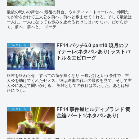
最後の戦いの舞台へ 最後の舞台、ウルティマ・トゥーレへ。仲間た
ちが命をかけて主人公を前へ、前へと歩ませてくれる。そして最後は
一人に。一人になっても歩みを止めるわけにはいかない。だから歩
く。前へ、前へと。 メーテ...
FF14 パッチ6.0 part10 暁月のフ
FF14 ストーリー
ィナーレ(ネタバレあり) ラストバ
トル＆エピローグ
終末を終わらせ、すべての荷が無くなり 一度だけという条件で、主
人公を助けてくれたゼノス。彼は終末の戦いの最後を見て、そして主
人公にあえて問いかける。 英雄としての役目は果たした。あとは帰
路につく...
FF14 事件屋ヒルディブランド 黄
FF14 ストーリー
金編 パート1(ネタバレあり)