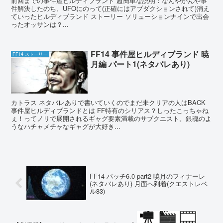
前回までの事件屋ヒルディブランド 超簡単な説明：なんやかんや事
件解決したのち、UFOにのって(正確にはアブダクションされて)消え
ていったヒルディブランド ストーリー ソリューションナインで出会
ったオッサンは？...
FF14 事件屋ヒルディブランド 暁
FF14 ストーリー
月編 パート1(ネタバレあり)
カトラス ネタバレありで書いていくのでまだ未クリアの人はBACK
事件屋ヒルディブランドとは FF特有のシリアス？しったこっちゃね
ぇ！ってノリで展開されるギャグ要素満載のサブクエスト。銀魂のよ
うなハチャメチャなギャグが大好き...
FF14 パッチ6.0 part2 暁月のフィナーレ
(ネタバレあり) 月面へ到着(クエストレベ
ル83)