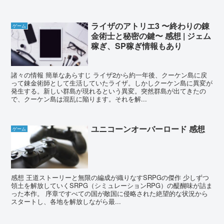
ライザのアトリエ3 〜終わりの錬
ゲーム
金術士と秘密の鍵〜 感想 | ジェム
稼ぎ、SP稼ぎ情報もあり
諸々の情報 簡単なあらすじ ライザ2から約一年後、クーケン島に戻
って錬金術師として生活していたライザ。しかしクーケン島に異変が
発生する。新しい群島が現れるという異変。突然群島が出てきたの
で、クーケン島は混乱に陥ります。それを解...
ユニコーンオーバーロード 感想
ゲーム
感想 王道ストーリーと無限の編成が織りなすSRPGの傑作 少しずつ
領土を解放していくSRPG（シミュレーションRPG）の醍醐味が詰ま
った本作。 序章ですべての国が敵国に侵略された絶望的な状況から
スタートし、各地を解放しながら最...