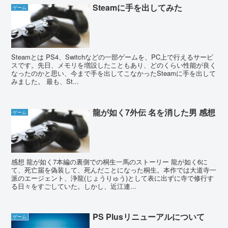
Steamに手を出してみた
ゲーム
Steamとは PS4、Switchなどの一部ゲームを、PC上で行えるサービ
スです。先日、メモリを増設したこともあり、どのくらい性能が良く
なったのかと思い、今まで手を出してこなかったSteamに手を出して
みました。 最も、St...
龍が如く7外伝 名を消した男 感想
ゲーム
感想 龍が如く7本編の裏側での桐生一馬のストーリー 龍が如く6に
て、死亡届を偽装して、死んだことになった桐生。本作では大道寺一
派のエージェント、浄龍(じょうりゅう)として表に出ずに寺で修行す
る日々をすごしていた。しかし、近江連...
PS Plusリニューアルについて
ゲーム