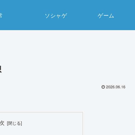
常
ソシャゲ
ゲーム
想
2026.06.16
次