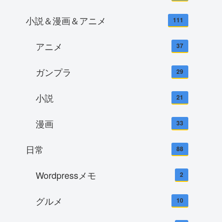
小説＆漫画＆アニメ
111
アニメ
37
ガンプラ
29
小説
21
漫画
33
日常
88
Wordpressメモ
2
グルメ
10