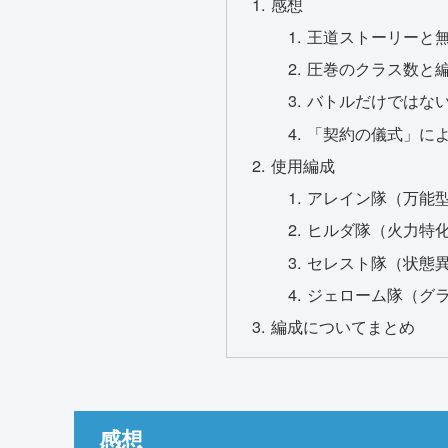
感想
王道ストーリーと無
圧巻のクラス数と
バトルだけではな
「契約の儀式」に
使用編成
アレイン隊（万能
ヒルダ隊（火力特
セレスト隊（状態
ジェローム隊（グ
編成についてまとめ
感想