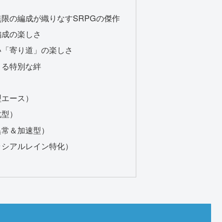
限の編成が織りなすSRPGの傑作
編成の楽しさ
い「寄り道」の楽しさ
よる特別な絆
型エース）
化型）
異常＆加速型）
ラシアルレイン特化）