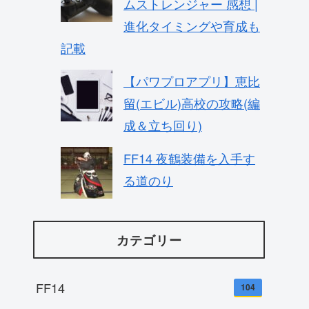
ムストレンジャー 感想 |
進化タイミングや育成も
記載
【パワプロアプリ】恵比
留(エビル)高校の攻略(編
成＆立ち回り)
FF14 夜鶴装備を入手す
る道のり
カテゴリー
FF14
104