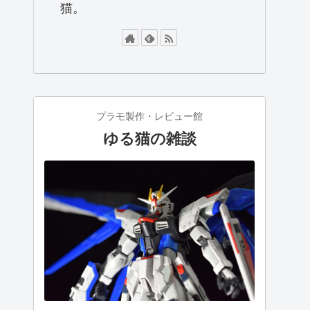
猫。
プラモ製作・レビュー館
ゆる猫の雑談