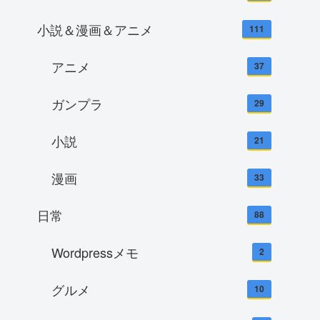
小説＆漫画＆アニメ
111
アニメ
37
ガンプラ
29
小説
21
漫画
33
日常
88
Wordpressメモ
2
グルメ
10