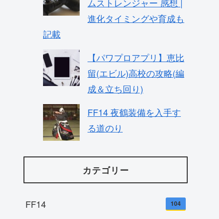
ムストレンジャー 感想 |
進化タイミングや育成も
記載
【パワプロアプリ】恵比
留(エビル)高校の攻略(編
成＆立ち回り)
FF14 夜鶴装備を入手す
る道のり
カテゴリー
FF14
104