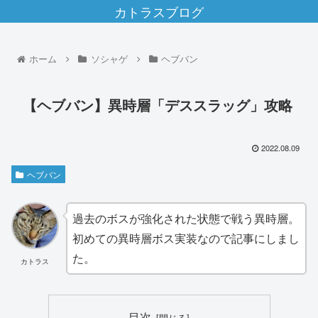
カトラスブログ
ホーム
ソシャゲ
ヘブバン
【ヘブバン】異時層「デススラッグ」攻略
2022.08.09
ヘブバン
過去のボスが強化された状態で戦う異時層。
初めての異時層ボス実装なので記事にしまし
た。
カトラス
目次