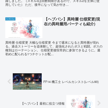
躍しました。（スキル3は回数制限があるので、スキル2を主体に使
用していた） ただ、後半になって気が付き...
【ヘブバン】異時層 仕様変更(現
ヘブバン
在の異時層用パーティも紹介)
異時層 仕様変更 大幅な仕様変更 今まで週末になると異時層が現れ
る。過去ストーリーを追体験して、超強化されたボスと戦闘。ボスの
種別はローテーション。 仕様変更後恒常的に参加できるように。週
初めに配られる1つチケットが配...
FF14 機工士 レベルカンスト(レベル90)
【ヘブバン】最初に役立つ情報