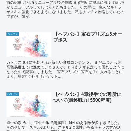
前の記事 時計塔リニューアル後の攻略 まず初めに簡単に説明 時計塔
がリニューアルしてしばらくたちました。 その間に、色んなキャラ
がスキル強化できるようになりました。私もチマチマ攻略していたの
ですが、気が...
【ヘブバン】宝石プリズム&オー
ヘブバン
ブボス
カトラス 6月に実装された新しい育成コンテンツ。 まだ二つとも最
高難易度までは進めていませんが、とりあえず安定して回れるように
なったので記事にしました。 宝石プリズム 宝石を手に入れることに
より、星6アクセサリがゲット...
【ヘブバン】4章後半での難所に
ヘブバン
ついて(最終戦力15500程度)
道中の敵 今回、道中の敵で無属性に耐性のある敵が多すぎでした。
そのせいで、スキル3よりも、スキル2に属性があるキャラの方が活