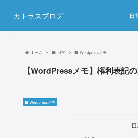
カトラスブログ
日
ホーム
日常
Wordpressメモ
【WordPressメモ】権利表記
Wordpressメモ
目