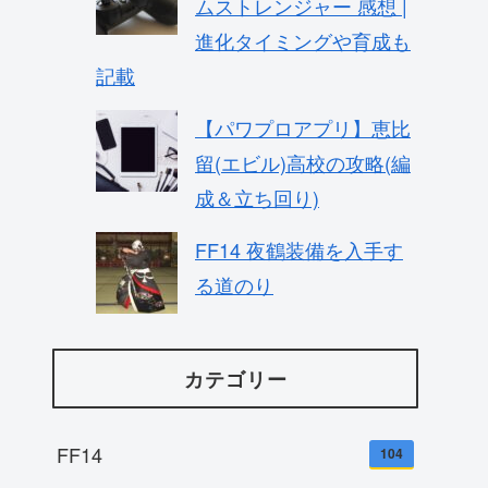
ムストレンジャー 感想 |
進化タイミングや育成も
記載
【パワプロアプリ】恵比
留(エビル)高校の攻略(編
成＆立ち回り)
FF14 夜鶴装備を入手す
る道のり
カテゴリー
FF14
104