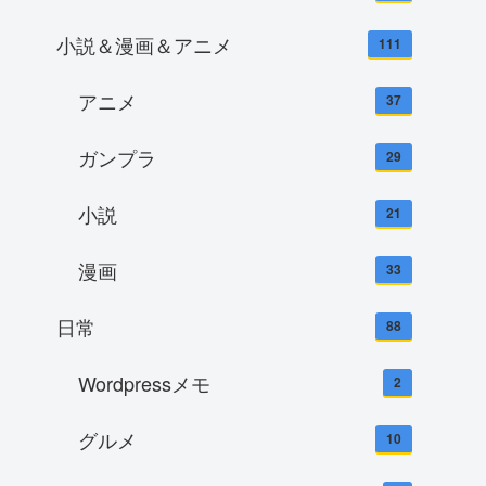
小説＆漫画＆アニメ
111
アニメ
37
ガンプラ
29
小説
21
漫画
33
日常
88
Wordpressメモ
2
グルメ
10