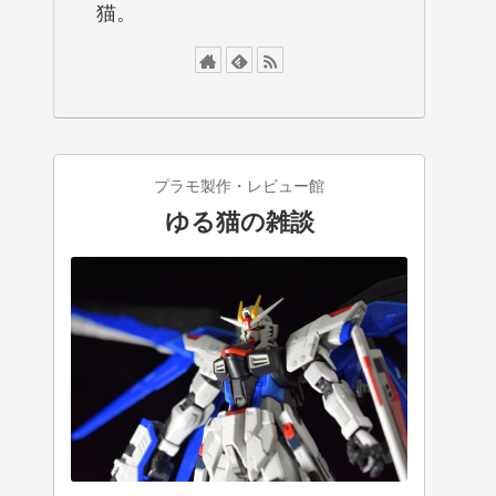
猫。
プラモ製作・レビュー館
ゆる猫の雑談