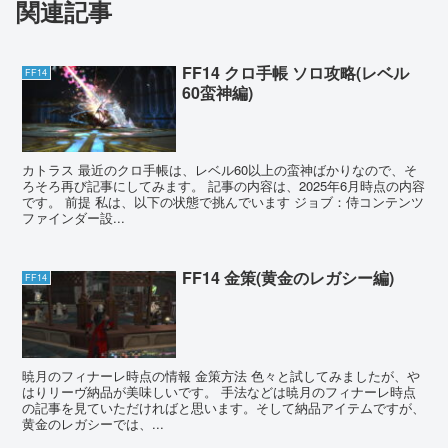
関連記事
FF14 クロ手帳 ソロ攻略(レベル
FF14
60蛮神編)
カトラス 最近のクロ手帳は、レベル60以上の蛮神ばかりなので、そ
ろそろ再び記事にしてみます。 記事の内容は、2025年6月時点の内容
です。 前提 私は、以下の状態で挑んでいます ジョブ：侍コンテンツ
ファインダー設...
FF14 金策(黄金のレガシー編)
FF14
暁月のフィナーレ時点の情報 金策方法 色々と試してみましたが、や
はりリーヴ納品が美味しいです。 手法などは暁月のフィナーレ時点
の記事を見ていただければと思います。そして納品アイテムですが、
黄金のレガシーでは、...