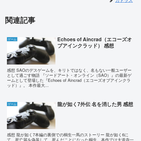
カトラス
関連記事
Echoes of Aincrad（エコーズオ
ゲーム
ブアインクラッド） 感想
感想 SAOのデスゲームを、キリトではなく、名もない一般ユーザー
として過ごす物語 『ソードアート・オンライン（SAO）』の最新ゲ
ームとして登場した『Echoes of Aincrad（エコーズオブアインクラ
ッド）』。 本作最大...
龍が如く7外伝 名を消した男 感想
ゲーム
感想 龍が如く7本編の裏側での桐生一馬のストーリー 龍が如く6に
て、死亡届を偽装して、死んだことになった桐生。本作では大道寺一