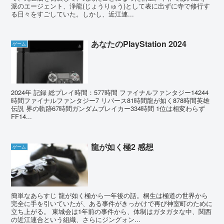
派のエージェント、浄龍(じょうりゅう)として表に出ずに寺で修行す
る日々をすごしていた。しかし、近江連...
あなたのPlayStation 2024
ゲーム
2024年 記録 総プレイ時間：577時間 ファイナルファンタジー14244
時間ファイナルファンタジー7 リバース81時間龍が如く878時間英雄
伝説 界の軌跡67時間ガンダムブレイカー334時間 1位は相変わらず
FF14...
龍が如く極2 感想
ゲーム
簡単なあらすじ 龍が如く極から一年後の話。桐生は極道の世界から
完全に手を引いていたが、ある事件がきっかけで再び神室町のために
立ち上がる。 東城会は1年前の事件から、体制はガタガタな中、関西
の近江連合という組織、さらにジングォン...