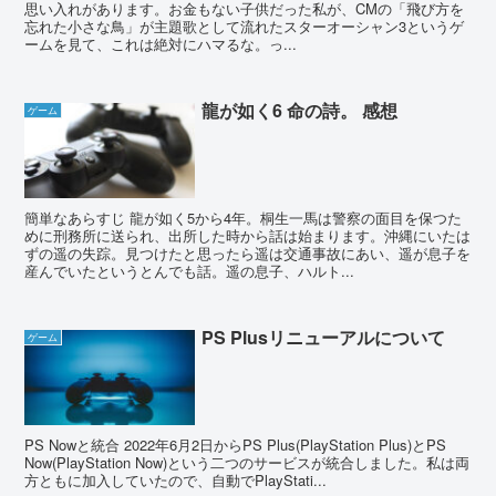
思い入れがあります。お金もない子供だった私が、CMの「飛び方を
忘れた小さな鳥」が主題歌として流れたスターオーシャン3というゲ
ームを見て、これは絶対にハマるな。っ...
龍が如く6 命の詩。 感想
ゲーム
簡単なあらすじ 龍が如く5から4年。桐生一馬は警察の面目を保つた
めに刑務所に送られ、出所した時から話は始まります。沖縄にいたは
ずの遥の失踪。見つけたと思ったら遥は交通事故にあい、遥が息子を
産んでいたというとんでも話。遥の息子、ハルト...
PS Plusリニューアルについて
ゲーム
PS Nowと統合 2022年6月2日からPS Plus(PlayStation Plus)とPS
Now(PlayStation Now)という二つのサービスが統合しました。私は両
方ともに加入していたので、自動でPlayStati...