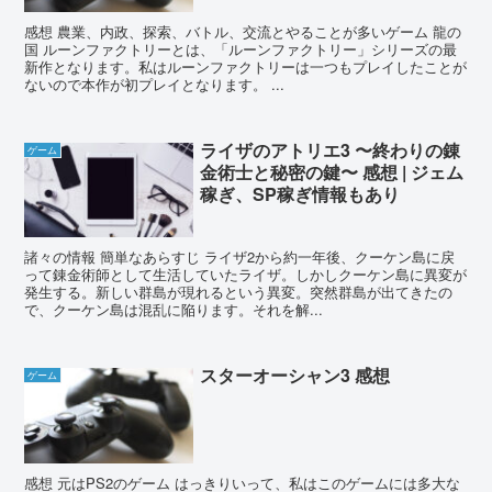
感想 農業、内政、探索、バトル、交流とやることが多いゲーム 龍の
国 ルーンファクトリーとは、「ルーンファクトリー」シリーズの最
新作となります。私はルーンファクトリーは一つもプレイしたことが
ないので本作が初プレイとなります。 ...
ライザのアトリエ3 〜終わりの錬
ゲーム
金術士と秘密の鍵〜 感想 | ジェム
稼ぎ、SP稼ぎ情報もあり
諸々の情報 簡単なあらすじ ライザ2から約一年後、クーケン島に戻
って錬金術師として生活していたライザ。しかしクーケン島に異変が
発生する。新しい群島が現れるという異変。突然群島が出てきたの
で、クーケン島は混乱に陥ります。それを解...
スターオーシャン3 感想
ゲーム
感想 元はPS2のゲーム はっきりいって、私はこのゲームには多大な