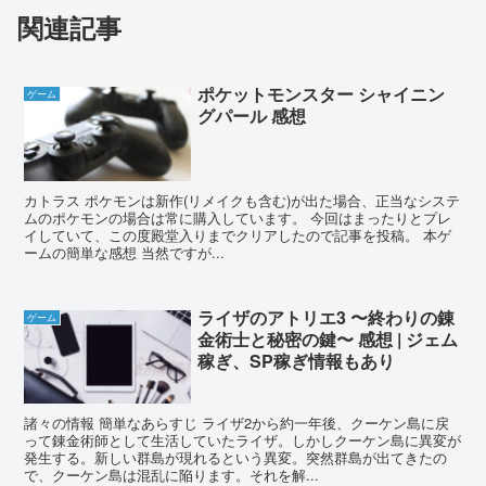
関連記事
ポケットモンスター シャイニン
ゲーム
グパール 感想
カトラス ポケモンは新作(リメイクも含む)が出た場合、正当なシステ
ムのポケモンの場合は常に購入しています。 今回はまったりとプレ
イしていて、この度殿堂入りまでクリアしたので記事を投稿。 本ゲ
ームの簡単な感想 当然ですが...
ライザのアトリエ3 〜終わりの錬
ゲーム
金術士と秘密の鍵〜 感想 | ジェム
稼ぎ、SP稼ぎ情報もあり
諸々の情報 簡単なあらすじ ライザ2から約一年後、クーケン島に戻
って錬金術師として生活していたライザ。しかしクーケン島に異変が
発生する。新しい群島が現れるという異変。突然群島が出てきたの
で、クーケン島は混乱に陥ります。それを解...