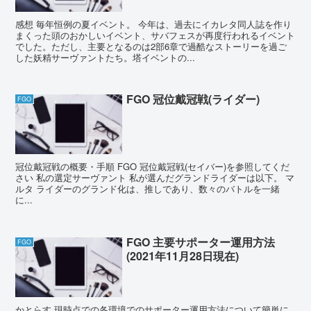
感想 毎年恒例の夏イベント。 今年は、過去にイカレタ同人誌を作り
まくった頭のおかしいイベント、サバフェスが再度行われるイベント
でした。ただし、主要となるのは2部6章で過酷なストーリーを過ご
した妖精サーヴァントたち。塔イベントの...
FGO 冠位戴冠戦(ライダー)
FGO
冠位戴冠戦の概要・手順 FGO 冠位戴冠戦(セイバー)を参照してくだ
さい 私の選定サーヴァント 私が選んだグランドライダーは以下。 マ
ルタ ライダーのグランド化は、推しであり、数々のバトルを一緒
に...
FGO 主要サポーター運用方法
FGO
(2021年11月28日現在)
かとらす 現時点での各環境でのサポーター運用方法について簡単に