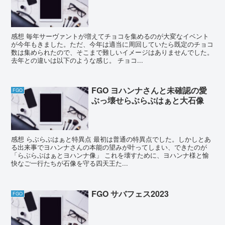
感想 毎年サーヴァントが増えてチョコを集めるのが大変なイベント
が今年もきました。ただ、今年は適当に周回していたら既定のチョコ
数は集められたので、そこまで難しいイメージはありませんでした。
去年との違いは以下のような感じ。 チョコ...
FGO ヨハンナさんと未確認の愛
FGO
ぶっ壊せらぶらぶはぁと大石像
感想 らぶらぶはぁと特異点 最初は普通の特異点でした。しかしとあ
る出来事でヨハンナさんの本能の望みが叶ってしまい、できたのが
「らぶらぶはぁとヨハンナ像」 これを壊すために、ヨハンナ様と愉
快なご一行たちが石像を守る四天王た...
FGO サバフェス2023
FGO