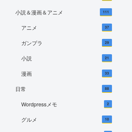
小説＆漫画＆アニメ
111
アニメ
37
ガンプラ
29
小説
21
漫画
33
日常
88
Wordpressメモ
2
グルメ
10