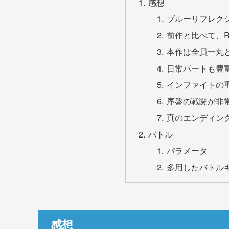
感想
ブルーリフレク
前作と比べて、
本作は全員一丸
日常パートも豊
インファイトの
序盤の戦闘が非
真のエンディン
バトル
パラメータ
多用したバトル
感想