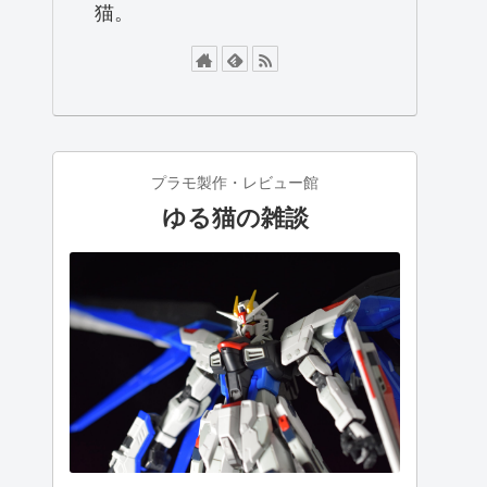
猫。
プラモ製作・レビュー館
ゆる猫の雑談