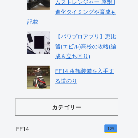
ムストレンジャー 感想 |
進化タイミングや育成も
記載
【パワプロアプリ】恵比
留(エビル)高校の攻略(編
成＆立ち回り)
FF14 夜鶴装備を入手す
る道のり
カテゴリー
FF14
104