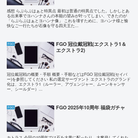
感想 らぶらぶはぁと特異点 最初は普通の特異点でした。しかしとあ
る出来事でヨハンナさんの本能の望みが叶ってしまい、できたのが
「らぶらぶはぁとヨハンナ像」 これを壊すために、ヨハンナ様と愉
快なご一行たちが石像を守る四天王た...
FGO 冠位戴冠戦(エクストラ1＆
FGO
エクストラ2)
冠位戴冠戦の概要・手順 概要・手順などはFGO 冠位戴冠戦(セイバ
ー)を参照してください 私の選定サーヴァント エクストラのグランド
化は、エクストラ1（ルーラー、アヴェンジャー、ムーンキャンサ
ー、シールダー）...
FGO 2025年10周年 福袋ガチャ
FGO
カトラス 今回の10周年では石を大量に配ったり、大奮発してくれた