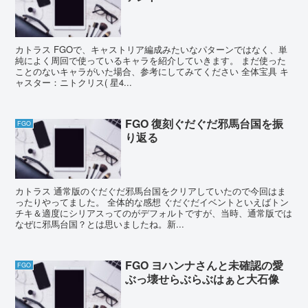
カトラス FGOで、キャストリア編成みたいなパターンではなく、単
純によく周回で使っているキャラを紹介していきます。 まだ使った
ことのないキャラがいた場合、参考にしてみてください 全体宝具 キ
ャスター：ニトクリス( 星4...
FGO 復刻ぐだぐだ邪馬台国を振
FGO
り返る
カトラス 通常版のぐだぐだ邪馬台国をクリアしていたので今回はま
ったりやってました。 全体的な感想 ぐだぐだイベントといえばトン
チキ＆適度にシリアスってのがデフォルトですが、当時、通常版では
なぜに邪馬台国？とは思いましたね。新...
FGO ヨハンナさんと未確認の愛
FGO
ぶっ壊せらぶらぶはぁと大石像