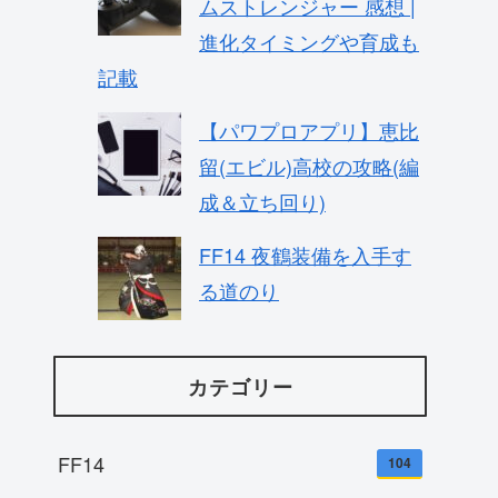
ムストレンジャー 感想 |
進化タイミングや育成も
記載
【パワプロアプリ】恵比
留(エビル)高校の攻略(編
成＆立ち回り)
FF14 夜鶴装備を入手す
る道のり
カテゴリー
FF14
104