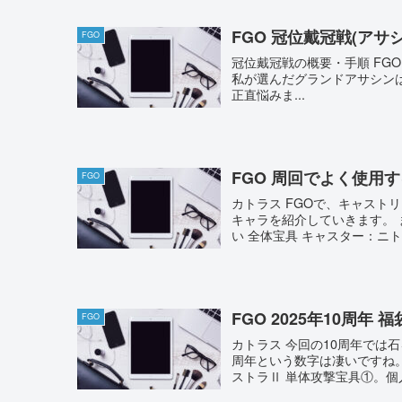
FGO 冠位戴冠戦(アサシ
FGO
冠位戴冠戦の概要・手順 FG
私が選んだグランドアサシンは
正直悩みま...
FGO 周回でよく使用
FGO
カトラス FGOで、キャスト
キャラを紹介していきます。
い 全体宝具 キャスター：ニトクリ
FGO 2025年10周年 
FGO
カトラス 今回の10周年では
周年という数字は凄いですね
ストラⅡ 単体攻撃宝具①。個人