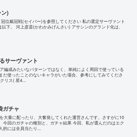
ン)
O 冠位戴冠戦(セイバー)を参照してください 私の選定サーヴァント
以下。 河上彦斎(かわかみげんさい) アサシンのグランド化は、
するサーヴァント
リア編成みたいなパターンではなく、単純によく周回で使っている
 まだ使ったことのないキャラがいた場合、参考にしてみてくださ
ス( 星4...
福袋ガチャ
石を大量に配ったり、大奮発してくれた運営さんです。さすがに10
。 今回のガチャの種別と、ガチャ結果 今回、私が選んだのはエク
的には全員当たり...