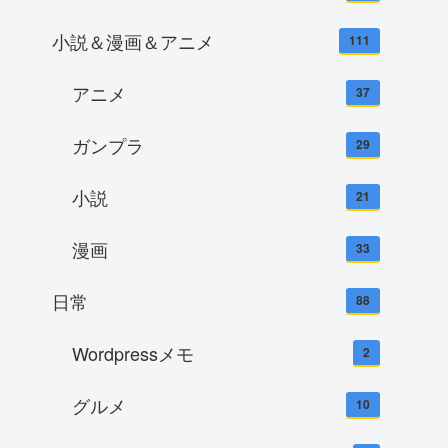
小説＆漫画＆アニメ
111
アニメ
37
ガンプラ
29
小説
21
漫画
33
日常
88
Wordpressメモ
2
グルメ
10