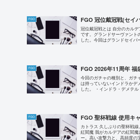
FGO 冠位戴冠戦(セイバ
FGO
冠位戴冠戦とは 自分のカル
です。グランドサーヴァント
した。今回はグランドセイバー
FGO 2026年11周年 
FGO
今回のガチャの種別と、ガチャ
は持っていないインドラかデ
した。 ・インドラ・デメテル・
FGO 聖杯戦線 使用キ
FGO
カトラス 久しぶりの聖杯戦
紅閻魔 我がカルデアの紅閻魔
ー。高い攻撃力と、高頻度の宝具