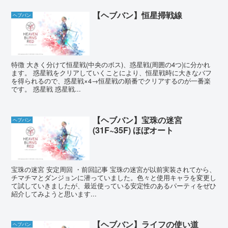
【ヘブバン】恒星掃戦線
ヘブバン
特徴 大きく分けて恒星戦(中央のボス)、惑星戦(周囲の4つ)に分かれ
ます。 惑星戦をクリアしていくことにより、恒星戦時に大きなバフ
を得られるので、惑星戦×4→恒星戦の順番でクリアするのが一番楽
です。 惑星戦 惑星戦...
【ヘブバン】宝珠の迷宮
ヘブバン
(31F~35F) ほぼオート
宝珠の迷宮 安定周回 ・前回記事 宝珠の迷宮が以前実装されてから、
チマチマとダンジョンに潜っていました。色々と使用キャラを変更し
て試していきましたが、最近使っている安定性のあるパーティをぜひ
紹介してみようと思います...
【ヘブバン】ライフの使い道
ヘブバン