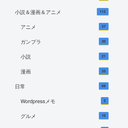
小説＆漫画＆アニメ
112
アニメ
37
ガンプラ
30
小説
21
漫画
33
日常
88
Wordpressメモ
2
グルメ
10