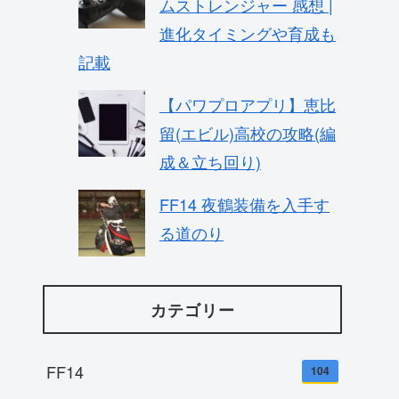
ムストレンジャー 感想 |
進化タイミングや育成も
記載
【パワプロアプリ】恵比
留(エビル)高校の攻略(編
成＆立ち回り)
FF14 夜鶴装備を入手す
る道のり
カテゴリー
FF14
104