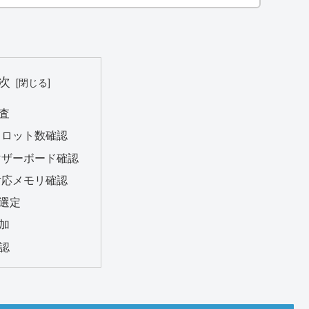
次
査
スロット数確認
マザーボード確認
対応メモリ確認
選定
加
認