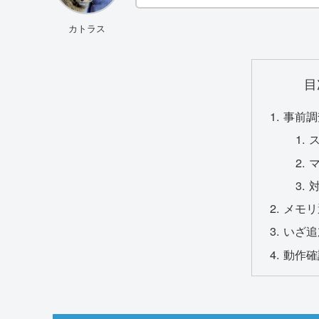
カトラス
目
事前調
メモリ
いざ追
動作確