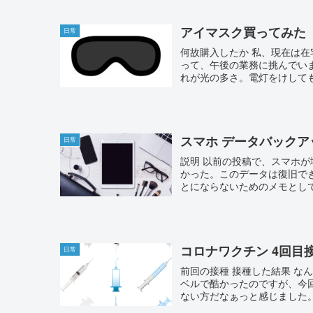
アイマスク買ってみた
日常
何故購入したか 私、現在は
って、午後の業務に挑んでい
れが光の多さ。電灯をけしても
スマホ データバックア
日常
説明 以前の投稿で、スマホ
かった。このデータは復旧で
とにならないためのメモとして
コロナワクチン 4回目
日常
前回の接種 接種した結果 な
ベルで酷かったのですが、今
ない方だなぁっと感じました。 