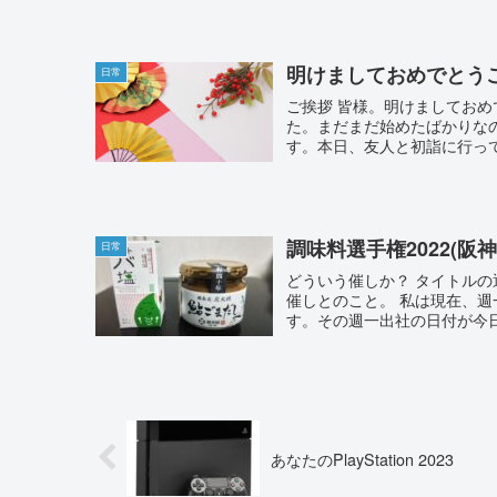
明けましておめでとう
日常
ご挨拶 皆様。明けましてお
た。まだまだ始めたばかりな
す。本日、友人と初詣に行って
調味料選手権2022(阪
日常
どういう催しか？ タイトル
催しとのこと。 私は現在、
す。その週一出社の日付が今日
あなたのPlayStation 2023