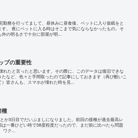
在宅勤務を行ってまして、昼休みに昼食後、ベットに入り仮眠をと
ます。 夜にベットに入る時はそこまで気にならなかったもの。そ
外の明るさで十分に部屋が明...
ップの重要性
が壊れたと言ったと思います。その際に、このデータは復旧できな
きたなど、色々と手間取ったので記事にしておきます（再び酷いこ
）皆さんも、スマホが壊れた時を見...
接種
んとか3日目でだいぶましになりました。前回の接種が過去最高レ
回は一番ひどい時で38度程度だったので、まだ前に比べたら問題
ワク...