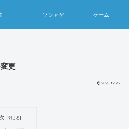
常
ソシャゲ
ゲーム
ル変更
2023.12.25
次