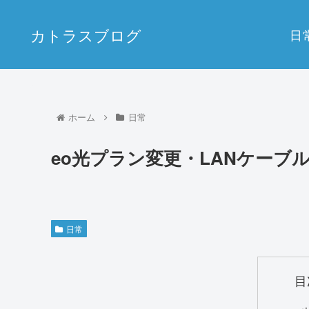
カトラスブログ
日
ホーム
日常
eo光プラン変更・LANケーブ
日常
目