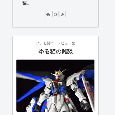
猫。
プラモ製作・レビュー館
ゆる猫の雑談