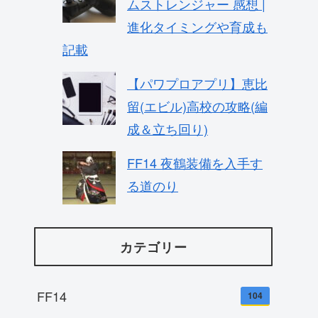
ムストレンジャー 感想 |
進化タイミングや育成も
記載
【パワプロアプリ】恵比
留(エビル)高校の攻略(編
成＆立ち回り)
FF14 夜鶴装備を入手す
る道のり
カテゴリー
FF14
104