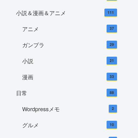
小説＆漫画＆アニメ
111
アニメ
37
ガンプラ
29
小説
21
漫画
33
日常
88
Wordpressメモ
2
グルメ
10