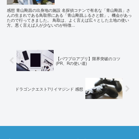
感想 青山剛昌の出身地の施設 名探偵コナンで有名な「青山剛昌」さ
んの生まれである鳥取県にある「青山剛昌ふるさと館」。機会があっ
たので行ってきました。 鳥取は、よく言えば広々とした土地の使い
方。悪く言えば人が少ないのが特徴...
【パワプロアプリ】限界突破のコツ
(PR、Rの使い道)
ドラゴンクエスト7リイマジンド 感想