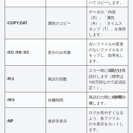
べてコピーします。
データの「内容
（D）」「属性
/COPY:DAT
属性のコピー
（A）」「タイムス
タンプ（T）」を保持
します。
古いファイルや変更
のないファイルをス
差分のみ対象
/XO /XN /XC
キップし、効率化し
ます。
エラー時に
再
3回だけ
試行します（標準は
/R:3
再試行回数
100万回なので必須設
定！）。
再試行の間に
待
5秒間
/W:5
待機時間
機します。
ログが見やすくなる
よう、各ファイル
進捗非表示
/NP
の％表示をカットし
ます。