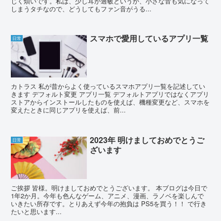
じく煩いです。私は、少し耳が過敏というか、小さな音も気になって
しまうタチなので、どうしてもファン音がうる...
スマホで愛用しているアプリ一覧
日常
カトラス 私が昔からよく使っているスマホアプリ一覧を記述してい
きます デフォルト変更 アプリ一覧 デフォルトアプリではなくアプリ
ストアからインストールしたものを使えば、機種変更など、スマホを
変えたときに同じアプリを使えば、前...
2023年 明けましておめでとうご
日常
ざいます
ご挨拶 皆様。明けましておめでとうございます。 本ブログは今日で
1年2か月。今年も色んなゲーム、アニメ、漫画、ラノベを楽しんで
いきたい所存です。とりあえず今年の抱負は PS5を買う！！ で行き
たいと思います...