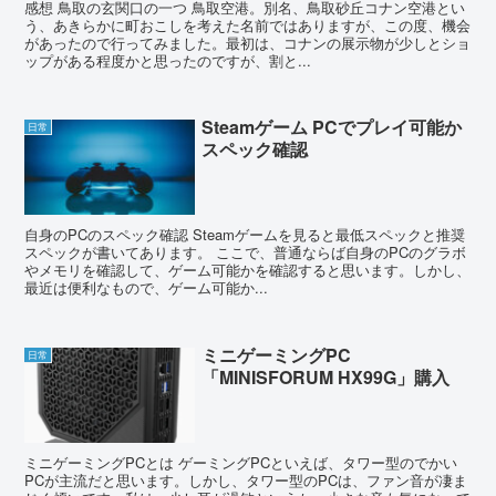
感想 鳥取の玄関口の一つ 鳥取空港。別名、鳥取砂丘コナン空港とい
う、あきらかに町おこしを考えた名前ではありますが、この度、機会
があったので行ってみました。最初は、コナンの展示物が少しとショ
ップがある程度かと思ったのですが、割と...
Steamゲーム PCでプレイ可能か
日常
スペック確認
自身のPCのスペック確認 Steamゲームを見ると最低スペックと推奨
スペックが書いてあります。 ここで、普通ならば自身のPCのグラボ
やメモリを確認して、ゲーム可能かを確認すると思います。しかし、
最近は便利なもので、ゲーム可能か...
ミニゲーミングPC
日常
「MINISFORUM HX99G」購入
ミニゲーミングPCとは ゲーミングPCといえば、タワー型のでかい
PCが主流だと思います。しかし、タワー型のPCは、ファン音が凄ま