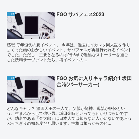
FGO サバフェス2023
FGO
感想 毎年恒例の夏イベント。 今年は、過去にイカレタ同人誌を作り
まくった頭のおかしいイベント、サバフェスが再度行われるイベント
でした。ただし、主要となるのは2部6章で過酷なストーリーを過ご
した妖精サーヴァントたち。塔イベントの...
FGO お気に入りキャラ紹介1 坂田
FGO
金時(バーサーカー)
どんなキャラ？ 源四天王の一人で、父親が龍神、母親が妖怪とい
う、生まれからして強い男。坂田金時といってもわかりづらいです
が、幼名である「金太郎」は日本人では知らない人がいないであろう
ぶっちぎりの知名度だと思います。性格は根っからのヒ...