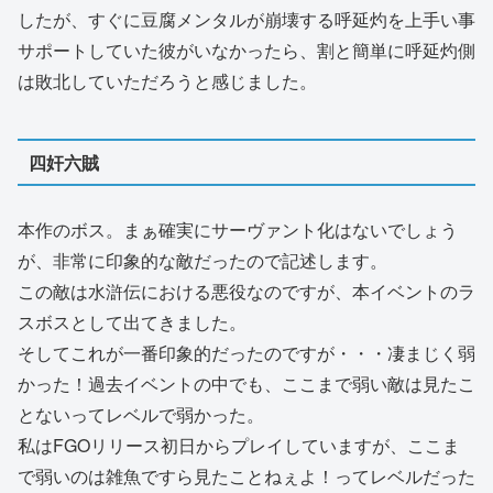
したが、すぐに豆腐メンタルが崩壊する呼延灼を上手い事
サポートしていた彼がいなかったら、割と簡単に呼延灼側
は敗北していただろうと感じました。
四奸六賊
本作のボス。まぁ確実にサーヴァント化はないでしょう
が、非常に印象的な敵だったので記述します。
この敵は水滸伝における悪役なのですが、本イベントのラ
スボスとして出てきました。
そしてこれが一番印象的だったのですが・・・凄まじく弱
かった！過去イベントの中でも、ここまで弱い敵は見たこ
とないってレベルで弱かった。
私はFGOリリース初日からプレイしていますが、ここま
で弱いのは雑魚ですら見たことねぇよ！ってレベルだった