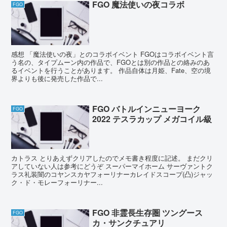
FGO 魔法使いの夜コラボ
FGO
感想 「魔法使いの夜」とのコラボイベント FGOはコラボイベント言
う名の、タイプムーン内の作品で、FGOとは別の作品との絡みのあ
るイベントを行うことがあります。 作品自体は月姫、Fate、空の境
界よりも後に発売した作品で...
FGO バトルインニューヨーク
FGO
2022 テスラカップ メガコイル級
カトラス とりあえずクリアしたのでメモ書き程度に記述。 まだクリ
アしていない人は参考にどうぞ スーパーマイホーム サーヴァントク
ラス礼装闇のコヤンスカヤフォーリナーカレイドスコープ(凸)ジャッ
ク・ド・モレーフォーリナー...
FGO 非霊長生存圏 ツングース
FGO
カ・サンクチュアリ