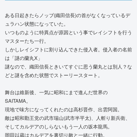
ある日起きたらノッブ(織田信長)の首がなくなっているデ
ュラハン状態になっていた。
いつものように特異点が原因という事でレイシフトを行う
マスターたち一行。
しかしレイシフトに割り込んできた侵入者。侵入者の名前
は「謎の蘭丸X」
謎なので、織田信長ときいてすぐに思う蘭丸とは別人？な
どと謎を含めた状態でストーリースタート。
舞台は維新後、一気に昭和にまで進んだ世界の
SAITAMA。
現地で味方になってくれたのは高杉晋作、出雲阿国。
敵は昭和勤王党の武市瑞山(武市半平太)、人斬り新兵衛、
そしてカルデアのしらないもう一人の坂本龍馬。
岡田以蔵はカルデアを裏切り敵と一緒に行動。