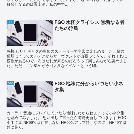
舞台となるのは梁山泊。私の中で...
FGO 水怪クライシス 無垢なる者
FGO
たちの浮島
感想 わりとギャグの多めのストーリーで非常に楽しめました。敵の
種類によってカルデアからサーヴァントが出張ってきて、それぞれに
役割があるので、次はだれが来るのだろうって楽しみながら読めまし
た。ただ、コン集めが今回大変なイベントという印...
FGO 地味に分からいづらい小ネ
FGO
タ集
カトラス 普通にプレイしていたら地味にわからねぇよって小ネタ集
を纏めてみました。 思い出して言ったら随時更新していきます FGO
小ネタ集 NP99%は存在しない NP50%アップ持ちなのに、NP49で微
妙に足り...