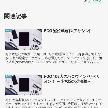
カトラス
関連記事
FGO 冠位戴冠戦(アサシン)
FGO
冠位戴冠戦の概要・手順 FGO 冠位戴冠戦(セイバー)を参照してくだ
さい 私の選定サーヴァント 私が選んだグランドアサシンは以下。 河
上彦斎(かわかみげんさい) アサシンのグランド化は、正直悩みま...
FGO 108人のハロウィン･リベリ
FGO
オン！ ～小竜娘水滸演義～
感想 毎年恒例のハロウィンイベント。 ハロウィンと言えば、エリザ
ベートが色々とやらかしたりするのが恒例。今回はエリザベートのや
らかしといった感じではなかったですが、起点にはなったようです。