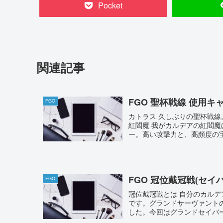
Pocket
関連記事
FGO 聖杯戦線 使用キ
FGO
カトラス 久しぶりの聖杯戦
紅閻魔 我がカルデアの紅閻魔
ー。高い攻撃力と、高頻度の宝具
FGO 冠位戴冠戦(セイバ
FGO
冠位戴冠戦とは 自分のカル
です。グランドサーヴァント
した。今回はグランドセイバー