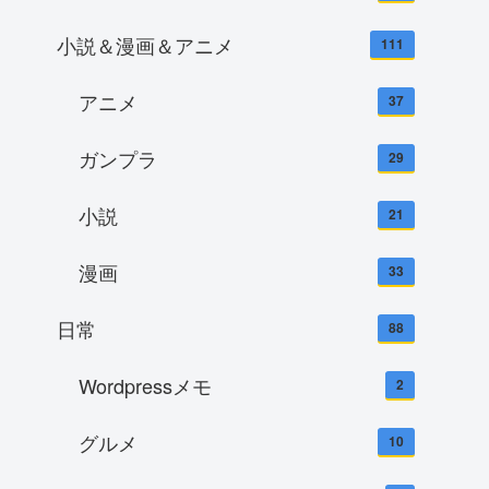
小説＆漫画＆アニメ
111
アニメ
37
ガンプラ
29
小説
21
漫画
33
日常
88
Wordpressメモ
2
グルメ
10