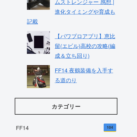
ムストレンジャー 感想 |
進化タイミングや育成も
記載
【パワプロアプリ】恵比
留(エビル)高校の攻略(編
成＆立ち回り)
FF14 夜鶴装備を入手す
る道のり
カテゴリー
FF14
104