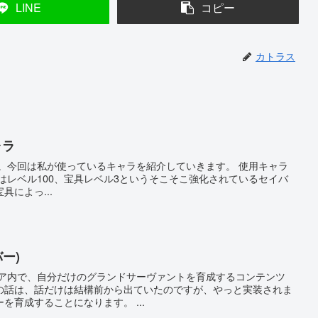
LINE
コピー
カトラス
ャラ
線。今回は私が使っているキャラを紹介していきます。 使用キャラ
はレベル100、宝具レベル3というそこそこ強化されているセイバ
によっ...
ー)
デア内で、自分だけのグランドサーヴァントを育成するコンテンツ
の話は、話だけは結構前から出ていたのですが、やっと実装されま
を育成することになります。 ...