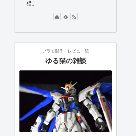
猫。
プラモ製作・レビュー館
ゆる猫の雑談