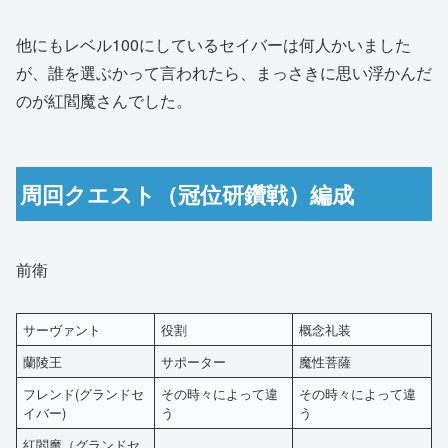
他にもレベル100にしているセイバーは何人かいました
が、誰を選ぶかって言われたら、まっさきに思い浮かんだ
のが紅閻魔さんでした。
周回クエスト（冠位研鑽戦）編成
前衛
サーヴァント
役割
概念礼装
蘭陵王
サポーター
魔性菩薩
フレンド(グランドセ
その時々によって違
その時々によって違
イバー)
う
う
紅閻魔（グランドセ