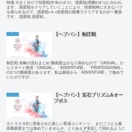
特徴 大きく分けて恒星戦(中央のボス)、惑星戦(周囲の4つ)に分かれ
ます。 惑星戦をクリアしていくことにより、恒星戦時に大きなバフ
を得られるので、惑星戦×4→恒星戦の順番でクリアするのが一番楽
です。 惑星戦 惑星戦...
【ヘブバン】制圧戦
ヘブバン
制圧戦 攻略の流れまとめ 難易度はかなり高めなので「CASUAL」か
らスタート推奨「CASUAL」「ADVENTURE」「PROFESSIONAL」
の3つの難易度があります。私は最初から「ADVENTURE」で進めて
いたのですが、...
【ヘブバン】宝石プリズム&オー
ヘブバン
ブボス
カトラス 6月に実装された新しい育成コンテンツ。 まだ二つとも最
高難易度までは進めていませんが、とりあえず安定して回れるように