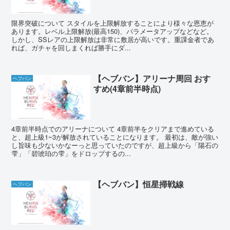
限界突破について スタイルを上限解放することにより様々な恩恵が
あります。レベル上限解放(最高150)、パラメータアップなどなど。
しかし、SSレアの上限解放は非常に敷居が高いです。重課金者であ
れば、ガチャを回しまくれば勝手にダ...
【ヘブバン】アリーナ周回 おす
ヘブバン
すめ(4章前半時点)
4章前半時点でのアリーナについて 4章前半をクリアまで進めている
と、超上級1~3が解放されていることになります。 最初は、敵が強い
し旨味も少ないかなーっと思っていたのですが、超上級から「陽石の
雫」「碧琥珀の雫」をドロップするの...
【ヘブバン】恒星掃戦線
ヘブバン