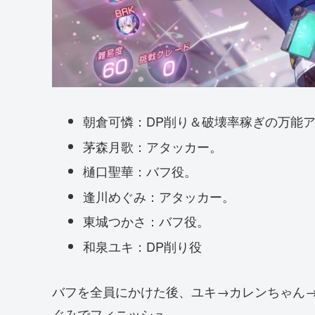
朝倉可憐：DP削り＆破壊率稼ぎの万能
茅森月歌：アタッカー。
樋口聖華：バフ役。
逢川めぐみ：アタッカー。
東城つかさ：バフ役。
和泉ユキ：DP削り役
バフを全員にかけた後、ユキ→カレンちゃん
ぐみでフィニッシュ。