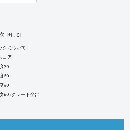
次
ックについて
スコア
度30
度60
度90
度90+グレード全部