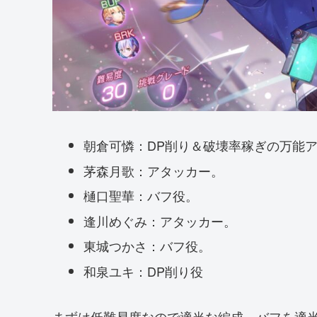
朝倉可憐：DP削り＆破壊率稼ぎの万能
茅森月歌：アタッカー。
樋口聖華：バフ役。
逢川めぐみ：アタッカー。
東城つかさ：バフ役。
和泉ユキ：DP削り役
まずは低難易度なので適当な編成。バフを適