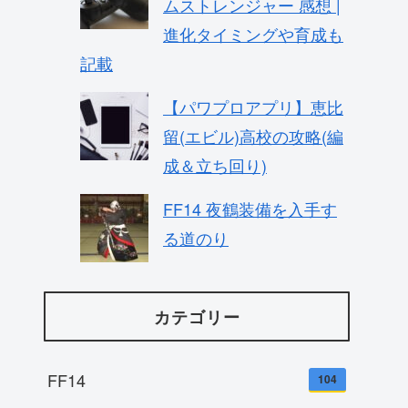
ムストレンジャー 感想 |
進化タイミングや育成も
記載
【パワプロアプリ】恵比
留(エビル)高校の攻略(編
成＆立ち回り)
FF14 夜鶴装備を入手す
る道のり
カテゴリー
FF14
104