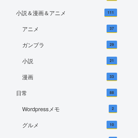
小説＆漫画＆アニメ
111
アニメ
37
ガンプラ
29
小説
21
漫画
33
日常
88
Wordpressメモ
2
グルメ
10