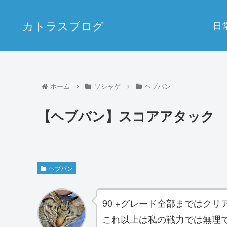
カトラスブログ
日
ホーム
ソシャゲ
ヘブバン
【ヘブバン】スコアアタック
ヘブバン
90 +グレード全部まではクリ
これ以上は私の戦力では無理