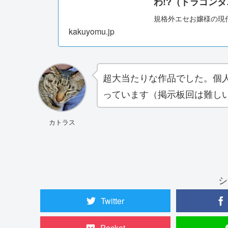
わ!?（ドラゴンタ
規格外エセお嬢様の現
kakuyomu.jp
超大当たりな作品でした。個
っています（掲示板回は難し
カトラス
シ
Twitter
Pocket