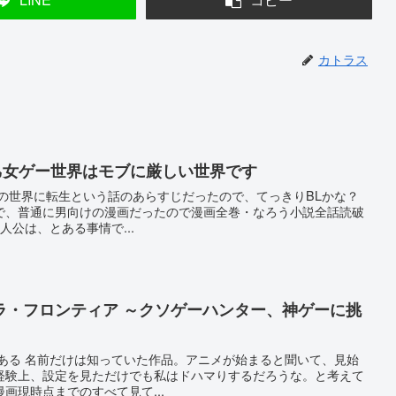
カトラス
乙女ゲー世界はモブに厳しい世界です
ーの世界に転生という話のあらすじだったので、てっきりBLかな？
で、普通に男向けの漫画だったので漫画全巻・なろう小説全話読破
人公は、とある事情で...
ラ・フロンティア ～クソゲーハンター、神ゲーに挑
がある 名前だけは知っていた作品。アニメが始まると聞いて、見始
経験上、設定を見ただけでも私はドハマりするだろうな。と考えて
画現時点までのすべて見て...