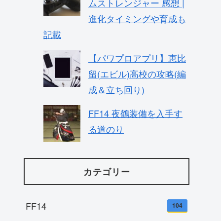
ムストレンジャー 感想 |
進化タイミングや育成も
記載
【パワプロアプリ】恵比
留(エビル)高校の攻略(編
成＆立ち回り)
FF14 夜鶴装備を入手す
る道のり
カテゴリー
FF14
104