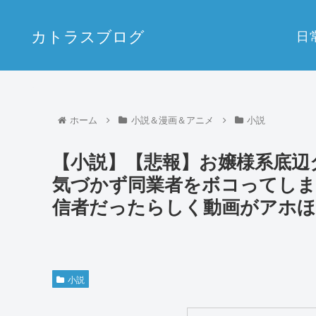
カトラスブログ
日
ホーム
小説＆漫画＆アニメ
小説
【小説】【悲報】お嬢様系底辺
気づかず同業者をボコってしま
信者だったらしく動画がアホほ
小説