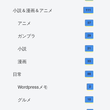
小説＆漫画＆アニメ
111
アニメ
37
ガンプラ
29
小説
21
漫画
33
日常
88
Wordpressメモ
2
グルメ
10