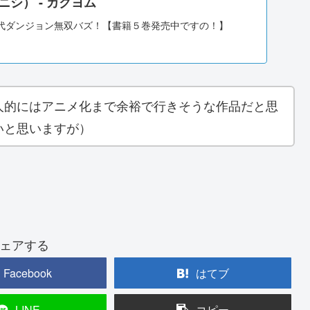
ニシ） - カクヨム
代ダンジョン無双バズ！【書籍５巻発売中ですの！】
人的にはアニメ化まで余裕で行きそうな作品だと思
いと思いますが）
ェアする
Facebook
はてブ
LINE
コピー