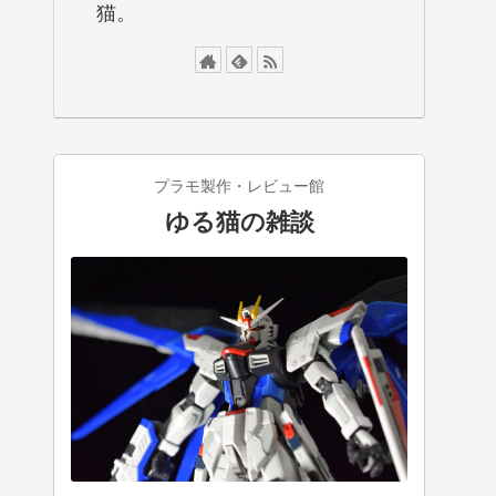
猫。
プラモ製作・レビュー館
ゆる猫の雑談