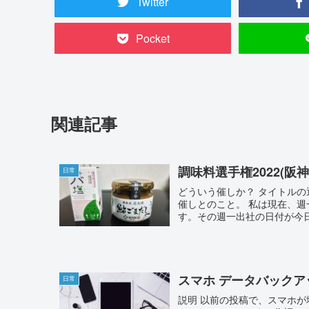
Twitter
Pocket
関連記事
調味料選手権2022(阪
日常
どういう催しか？ タイトル
催しとのこと。 私は現在、
す。その週一出社の日付が今日
スマホ データバックア
日常
説明 以前の投稿で、スマホ