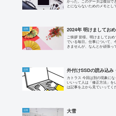
かった。このデータは復旧で
とにならないためのメモとして
2024年 明けまして
日常
ご挨拶 皆様。明けましてお
でいる毎日。仕事について、
きませんが、なんとか頑張って
外付けSSDの読み込み
日常
カトラス 今回は別の現象に
いいって人は「修正方法」を
は記事を上から見ていってくださ
大雪
日常