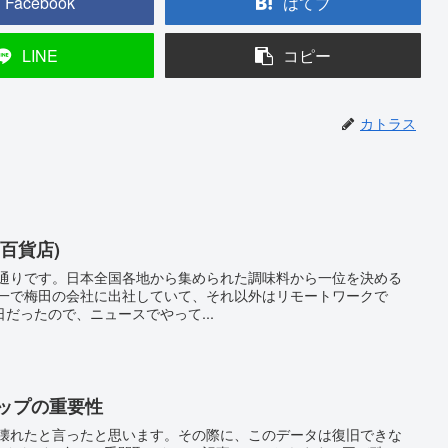
Facebook
はてブ
LINE
コピー
カトラス
神百貨店)
の通りです。日本全国各地から集められた調味料から一位を決める
週一で梅田の会社に出社していて、それ以外はリモートワークで
だったので、ニュースでやって...
ップの重要性
が壊れたと言ったと思います。その際に、このデータは復旧できな