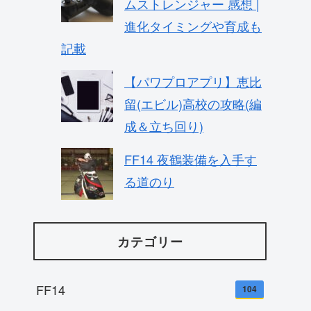
ムストレンジャー 感想 |
進化タイミングや育成も
記載
【パワプロアプリ】恵比
留(エビル)高校の攻略(編
成＆立ち回り)
FF14 夜鶴装備を入手す
る道のり
カテゴリー
FF14
104