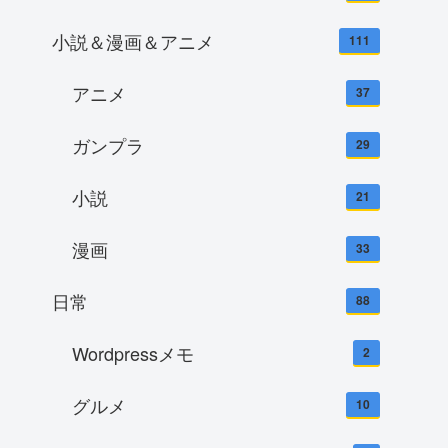
小説＆漫画＆アニメ
111
アニメ
37
ガンプラ
29
小説
21
漫画
33
日常
88
Wordpressメモ
2
グルメ
10