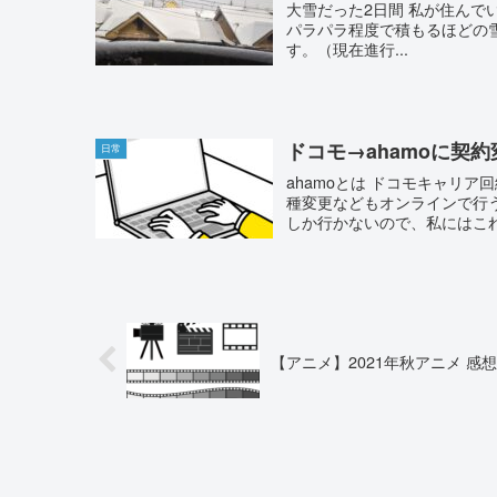
大雪だった2日間 私が住んで
パラパラ程度で積もるほどの雪
す。（現在進行...
ドコモ→ahamoに契約
日常
ahamoとは ドコモキャリ
種変更などもオンラインで行
しか行かないので、私にはこれで
【アニメ】2021年秋アニメ 感想