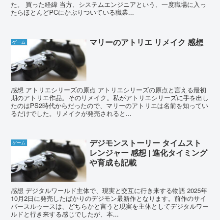
た。 買った経緯 当方、システムエンジニアという、一度職場に入っ
たらほとんどPCにかぶりついている職業...
マリーのアトリエ リメイク 感想
ゲーム
感想 アトリエシリーズの原点 アトリエシリーズの原点と言える最初
期のアトリエ作品。そのリメイク。私がアトリエシリーズに手を出し
たのはPS2時代からだったので、マリーのアトリエは名前を知ってい
るだけでした。リメイクが発売されると...
デジモンストーリー タイムスト
ゲーム
レンジャー 感想 | 進化タイミング
や育成も記載
感想 デジタルワールド主体で、現実と交互に行き来する物語 2025年
10月2日に発売したばかりのデジモン最新作となります。前作のサイ
バースルゥースは、どちらかと言うと現実を主体としてデジタルワー
ルドと行き来する感じでしたが、本...