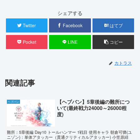
シェアする
Twitter
Facebook
はてブ
Pocket
LINE
コピー
カトラス
関連記事
【ヘブバン】5章後編の難所につ
ヘブバン
いて(最終戦力24000～26000程
度)
難所：5章後編 Day10 トールハンマー 1戦目 使用キャラ 朝倉可憐(ユ
ニゾン)：単体アタッカー（貫通クリティカルアタッカー) 小笠原緋