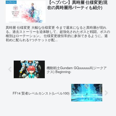
【ヘブバン】異時層 仕様変更(現
ヘブバン
在の異時層用パーティも紹介)
異時層 仕様変更 大幅な仕様変更 今まで週末になると異時層が現れ
る。過去ストーリーを追体験して、超強化されたボスと戦闘。ボスの
種別はローテーション。 仕様変更後恒常的に参加できるように。週
初めに配られる1つチケットが配...
機動戦士Gundam GQuuuuuuX(ジークア
クス) Beginning-
FF14 賢者レベルカンスト(レベル100)