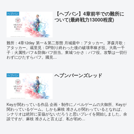
【ヘブバン】4章前半での難所に
ヘブバン
ついて(最終戦力13000程度)
難所：4章12day 第一＆第二形態 月城最中：アタッカー。茅森月歌：
アタッカー。蔵里見：DP削り終わった後の破壊率稼ぎ役。大島一千
子：火属性バフ＆防御バフ担当。東城つかさ：バフ役。攻撃は一切行
わずにひたすらバフ。國見...
ヘブンバーンズレッド
ヘブバン
Keyが関わっている作品 企画・制作にノベルゲームの大御所、Keyが
関わっているゲーム。しかも麻枝 准さんが関わっているとなれば、
シナリオは絶対に妥協がないだろうと思いプレイを開始しました。余
談ですが、麻枝 准さんと言えば、私が初め...