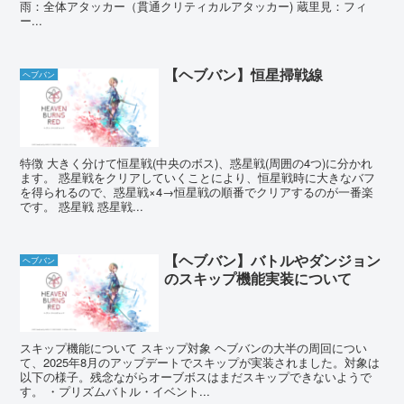
雨：全体アタッカー（貫通クリティカルアタッカー) 蔵里見：フィ
ー...
【ヘブバン】恒星掃戦線
ヘブバン
特徴 大きく分けて恒星戦(中央のボス)、惑星戦(周囲の4つ)に分かれ
ます。 惑星戦をクリアしていくことにより、恒星戦時に大きなバフ
を得られるので、惑星戦×4→恒星戦の順番でクリアするのが一番楽
です。 惑星戦 惑星戦...
【ヘブバン】バトルやダンジョン
ヘブバン
のスキップ機能実装について
スキップ機能について スキップ対象 ヘブバンの大半の周回につい
て、2025年8月のアップデートでスキップが実装されました。対象は
以下の様子。残念ながらオーブボスはまだスキップできないようで
す。 ・プリズムバトル・イベント...